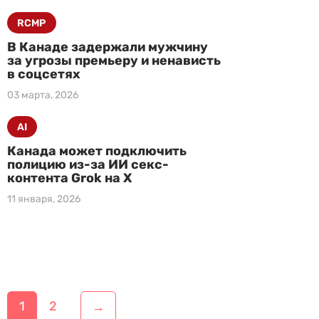
RCMP
В Канаде задержали мужчину
за угрозы премьеру и ненависть
в соцсетях
03 марта, 2026
AI
Канада может подключить
полицию из-за ИИ секс-
контента Grok на X
11 января, 2026
Н
1
2
→