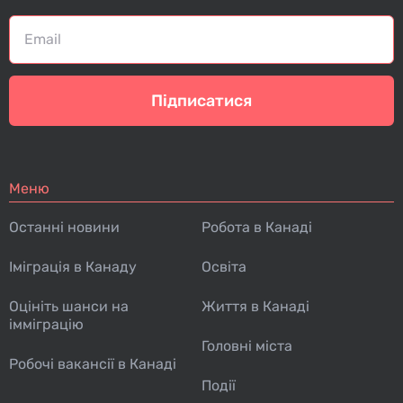
Підписатися
Меню
Останні новини
Робота в Канаді
Іміграція в Канаду
Освіта
Оцініть шанси на
Життя в Канаді
імміграцію
Головні міста
Робочі вакансії в Канаді
Події