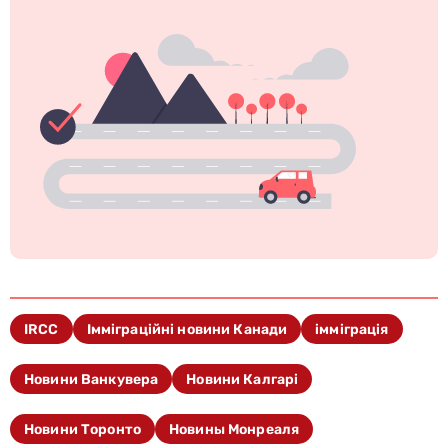
IRCC
Імміграційні новини Канади
імміграція
Новини Ванкувера
Новини Калгарі
Новини Торонто
Новины Монреаля