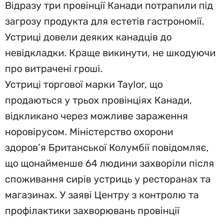
Відразу три провінції Канади потрапили під
загрозу продукта для естетів гастрономії.
Устриці довели деяких канадців до
невідкладки. Краще викинути, не шкодуючи
про витрачені гроші.
Устриці торгової марки Taylor, що
продаються у трьох провінціях Канади,
відкликано через можливе зараження
норовірусом. Міністерство охорони
здоров’я Британської Колумбії повідомляє,
що щонайменше 64 людини захворіли після
споживання сирів устриць у ресторанах та
магазинах. У заяві Центру з контролю та
профілактики захворювань провінції