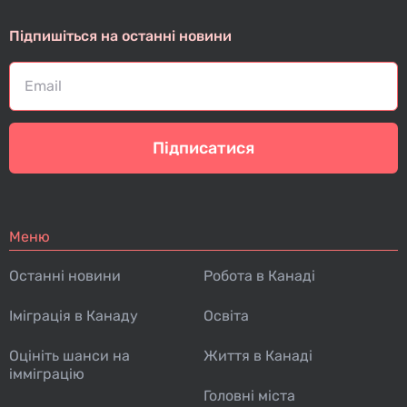
Підпишіться на останні новини
Підписатися
Меню
Останні новини
Робота в Канаді
Іміграція в Канаду
Освіта
Оцініть шанси на
Життя в Канаді
імміграцію
Головні міста