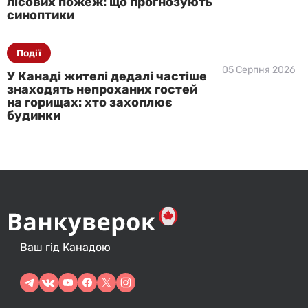
лісових пожеж: що прогнозують
синоптики
Події
05 Серпня 2026
У Канаді жителі дедалі частіше
знаходять непроханих гостей
на горищах: хто захоплює
будинки
Ваш гід Канадою