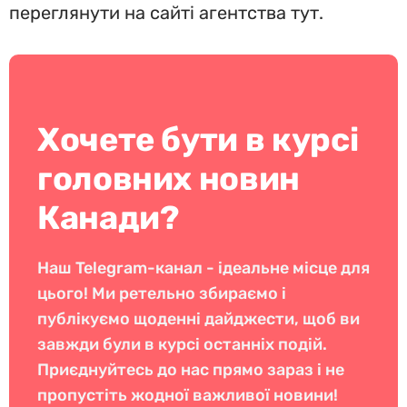
переглянути на сайті агентства тут.
Хочете бути в курсі
головних новин
Канади?
Наш Telegram-канал - ідеальне місце для
цього! Ми ретельно збираємо і
публікуємо щоденні дайджести, щоб ви
завжди були в курсі останніх подій.
Приєднуйтесь до нас прямо зараз і не
пропустіть жодної важливої новини!