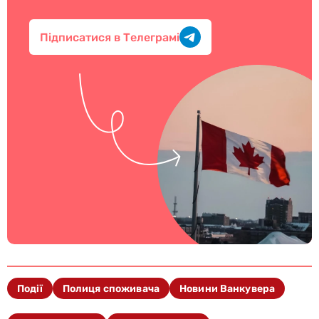
Підписатися в Телеграмі
Події
Полиця споживача
Новини Ванкувера