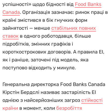
успішності» щодо бідності від
Food Banks
Canada
. Організація зазначає: ринок праці в
країні змістився в бік гнучких форм
зайнятості — менше
стабільних повних
ставок
в одного роботодавця, більше
підробітків, змінних графіків і
короткострокових договорів. А правила EI,
як і раніше, заточені під модель, яка
поступово відходить у минуле.
Генеральна директорка Food Banks Canada
Кірстін Бердслі називає застарілість EI
однією з найсерйозніших загроз
стійкості
країни
в момент, коли
безробіття