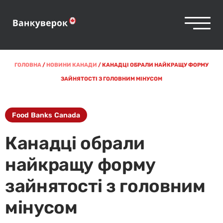
ГОЛОВНА
/
НОВИНИ КАНАДИ
/
КАНАДЦІ ОБРАЛИ НАЙКРАЩУ ФОРМУ
ЗАЙНЯТОСТІ З ГОЛОВНИМ МІНУСОМ
Food Banks Canada
Канадці обрали
найкращу форму
зайнятості з головним
мінусом