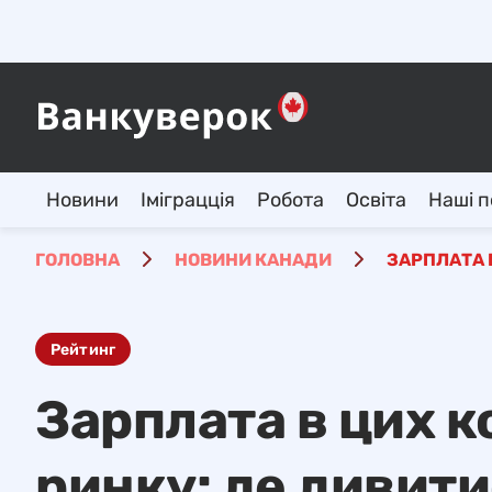
Новини
Іміграцція
Робота
Освіта
Наші п
ГОЛОВНА
НОВИНИ КАНАДИ
ЗАРПЛАТА 
Рейтинг
Зарплата в цих 
ринку: де дивити