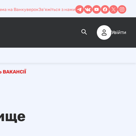
ама на Ванкуверок
Зв'яжіться з нами
Увійти
 ВАКАНСІЇ
вище