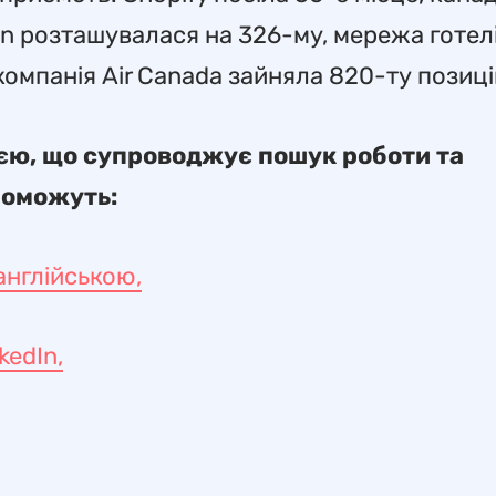
n розташувалася на 326-му, мережа готелі
акомпанія Air Canada зайняла 820-ту позиц
єю, що супроводжує пошук роботи та
поможуть:
англійською,
kedIn,