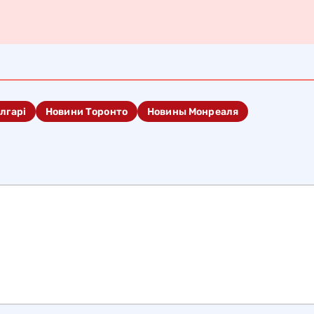
лгарі
Новини Торонто
Новины Монреаля