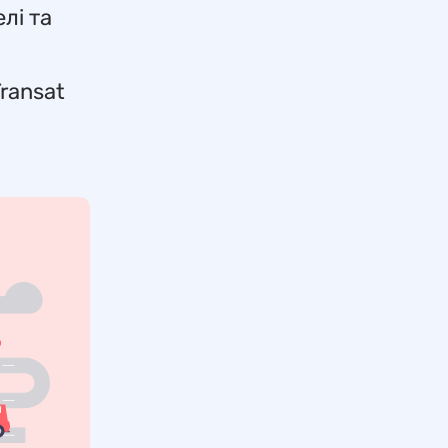
лі та
Transat