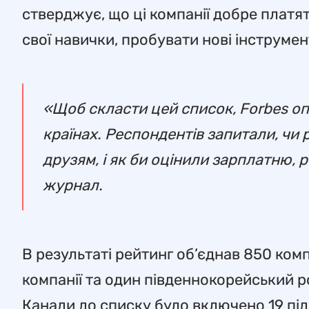
стверджує, що ці компанії добре плат
свої навички, пробувати нові інструмен
«Щоб скласти цей список, Forbes опи
країнах. Респондентів запитали, чи
друзям, і як би оцінили зарплатню, 
журнал.
В результаті рейтинг об’єднав 850 комп
компанії та один південнокорейський ро
Канади до списку було включено 19 під