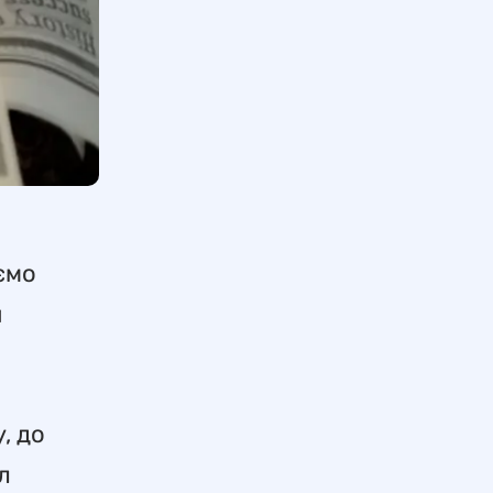
ємо
й
, до
л