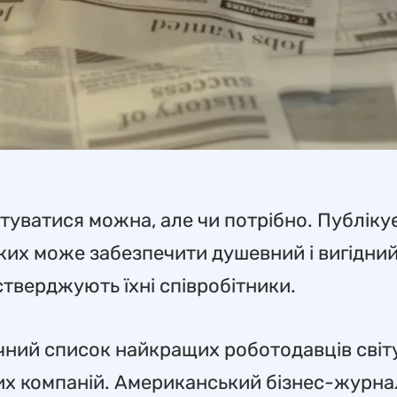
уватися можна, але чи потрібно. Публіку
яких може забезпечити душевний і вигідни
стверджують їхні співробітники.
чний список найкращих роботодавців світу
их компаній. Американський бізнес-журна