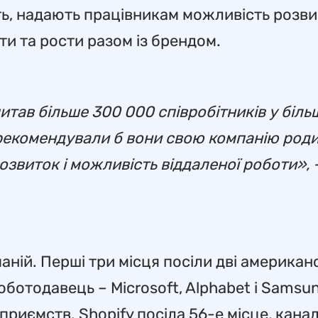
ять, надають працівникам можливість розв
ти та рости разом із брендом.
тав більше 300 000 співробітників у біль
 рекомендували б вони свою компанію роди
розвиток і можливість віддаленої роботи»,
аній. Перші три місця посіли дві американ
ботодавець – Microsoft, Alphabet і Samsun
приємств. Shopify посіла 56-е місце, кана