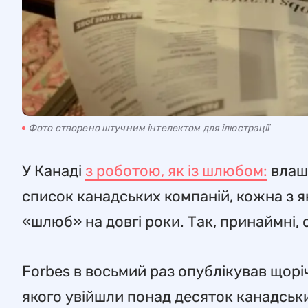
Фото створено штучним інтелектом для ілюстрації
У Канаді
з роботою, як із шлюбом:
влашт
список канадських компаній, кожна з 
«шлюб» на довгі роки. Так, принаймні, 
Forbes в восьмий раз опублікував щорі
якого увійшли понад десяток канадськ