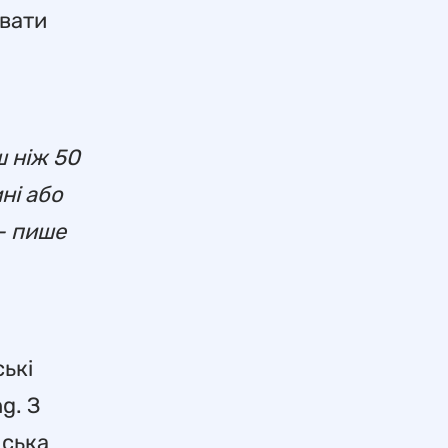
ивати
ш ніж 50
ні або
 – пише
ські
g. З
дська