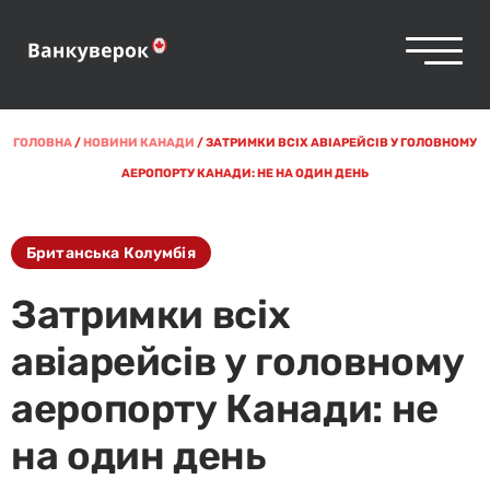
ГОЛОВНА
/
НОВИНИ КАНАДИ
/
ЗАТРИМКИ ВСІХ АВІАРЕЙСІВ У ГОЛОВНОМУ
АЕРОПОРТУ КАНАДИ: НЕ НА ОДИН ДЕНЬ
Британська Колумбія
Затримки всіх
авіарейсів у головному
аеропорту Канади: не
на один день