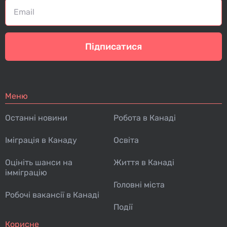
Підписатися
Меню
Останні новини
Робота в Канаді
Іміграція в Канаду
Освіта
Оцініть шанси на
Життя в Канаді
імміграцію
Головні міста
Робочі вакансії в Канаді
Події
Корисне