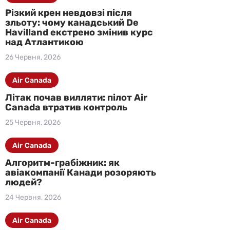
Різкий крен невдовзі після
зльоту: чому канадський De
Havilland екстрено змінив курс
над Атлантикою
26 Червня, 2026
Air Canada
Літак почав вилляти: пілот Air
Canada втратив контроль
25 Червня, 2026
Air Canada
Алгоритм-грабіжник: як
авіакомпанії Канади розоряють
людей?
24 Червня, 2026
Air Canada