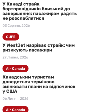
У Канаді страйк
бортпровідників близький до
завершення: пасажирам радять
не розслаблятися
03 Серпня, 2026
CUPE
У WestJet назріває страйк: чим
ризикують пасажири
29 Липня, 2026
Air Canada
Канадським туристам
доведеться терміново
змінювати плани на відпочинок
у США
06 Липня, 2026
Air Canada