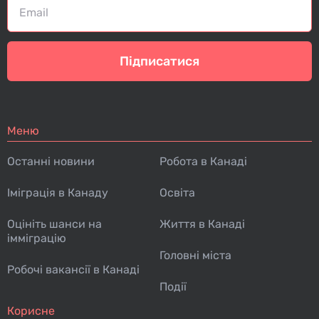
Підписатися
Меню
Останні новини
Робота в Канаді
Іміграція в Канаду
Освіта
Оцініть шанси на
Життя в Канаді
імміграцію
Головні міста
Робочі вакансії в Канаді
Події
Корисне