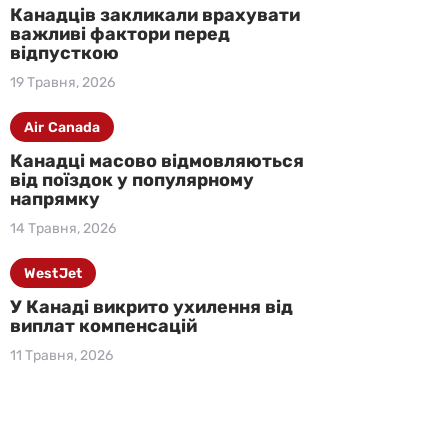
Канадців закликали врахувати
важливі фактори перед
відпусткою
19 Травня, 2026
Air Canada
Канадці масово відмовляються
від поїздок у популярному
напрямку
14 Травня, 2026
WestJet
У Канаді викрито ухилення від
виплат компенсацій
11 Травня, 2026