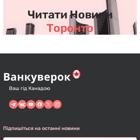
в
Читати Новини
Торонто
Ваш гід Канадою
Підпишіться на останні новини