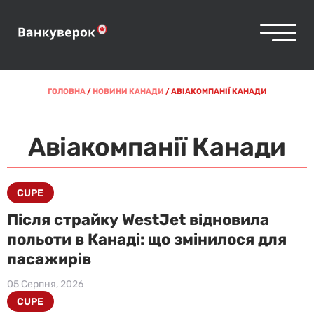
ГОЛОВНА
/
НОВИНИ КАНАДИ
/
АВІАКОМПАНІЇ КАНАДИ
Авіакомпанії Канади
CUPE
Після страйку WestJet відновила
польоти в Канаді: що змінилося для
пасажирів
05 Серпня, 2026
CUPE