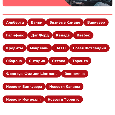
Альберта
Банки
Бизнес в Канаде
Ванкувер
Галифакс
Даг Форд
Канада
Квебек
Кредиты
Монреаль
НАТО
Новая Шотландия
Оборона
Онтарио
Оттава
Торонто
Франсуа-Филипп Шампань
Экономика
Новости Ванкувера
Новости Канады
Новости Монреаля
Новости Торонто