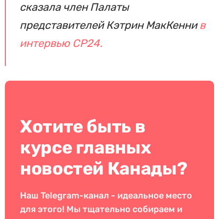
сказала член Палаты
представителей Кэтрин МакКенни
в
интервью CP24.
Хотите быть в
курсе главных
новостей Канады?
Наш Telegram-канал - идеальное место
для этого! Мы тщательно собираем и