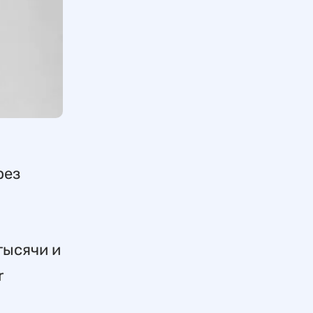
рез
тысячи и
r