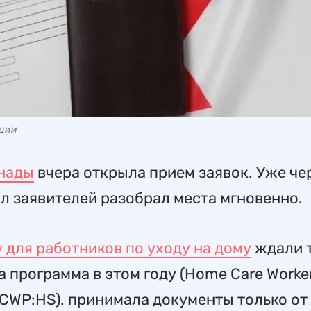
ации
нады
вчера открыла прием заявок. Уже че
ал заявителей разобрал места мгновенно.
 для работников по уходу на дому
ждали 
а программа в этом году (Home Care Worke
 (HCWP:HS). принимала документы только от