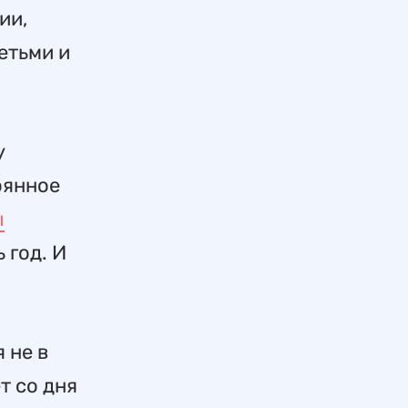
ии,
етьми и
у
оянное
ы
 год. И
 не в
т со дня