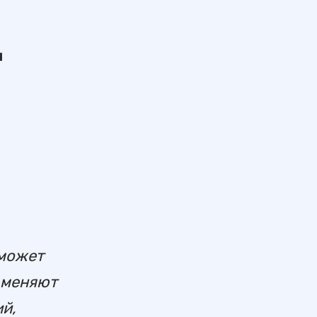
и
 может
е меняют
й,