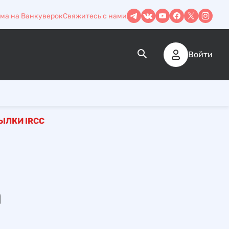
ма на Ванкуверок
Свяжитесь с нами
Войти
ЫЛКИ IRCC
а