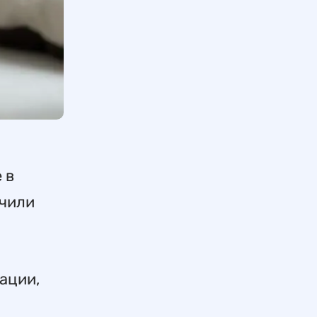
 в
учили
ации,