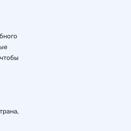
ебного
ные
 чтобы
трана,