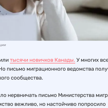
ации
чили
тысячи новичков Канады.
У многих все
Но письмо миграционного ведомства пол
кого сообщества.
ило нервничать письмо Министерства мигр
ство вежливо, но настойчиво попросило