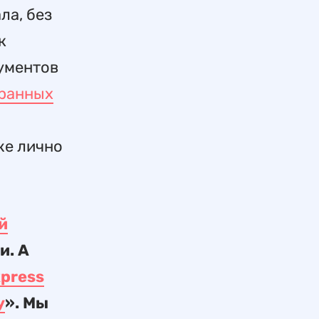
ла, без
к
кументов
транных
же лично
й
и. А
xpress
у
». Мы