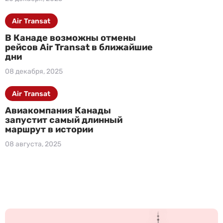
Air Transat
В Канаде возможны отмены
рейсов Air Transat в ближайшие
дни
08 декабря, 2025
Air Transat
Авиакомпания Канады
запустит самый длинный
маршрут в истории
08 августа, 2025
Ч