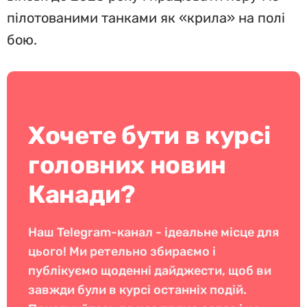
пілотованими танками як «крила» на полі
бою.
Хочете бути в курсі
головних новин
Канади?
Наш Telegram-канал - ідеальне місце для
цього! Ми ретельно збираємо і
публікуємо щоденні дайджести, щоб ви
завжди були в курсі останніх подій.