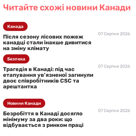
Читайте схожі новини Канади
Канада
07 Серпня 2026
Після сезону лісових пожеж
канадці стали інакше дивитися
на зміну клімату
Безпека
07 Серпня 2026
Трагедія в Канаді: під час
етапування ув’язненої загинули
двоє співробітників CSC та
арештантка
Новини Канади
07 Серпня 2026
Безробіття в Канаді досягло
мінімуму за два роки: що
відбувається з ринком праці