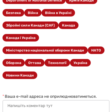
Department of National Defence
Армія Канади
Безпека
Війна
Війна в Україні
Збройні сили Канади (CAF)
Канада
Канада і Україна
Міністерство національної оборони Канади
НАТО
Оборона
Оттава
Технології
Україна
Новини Канади
*
Ваша e-mail адреса не оприлюднюватиметься.