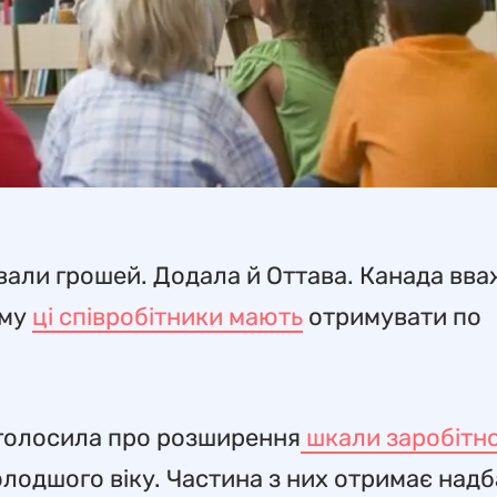
али грошей. Додала й Оттава. Канада вв
ому
ці співробітники мають
отримувати по
голосила про розширення
шкали заробітно
олодшого віку. Частина з них отримає надб