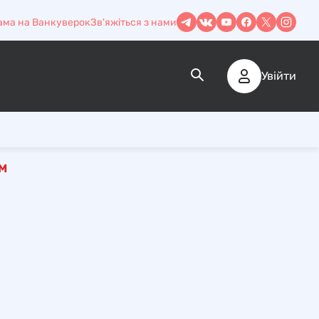
ама на Ванкуверок
Зв'яжіться з нами
Увійти
М