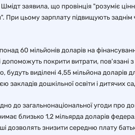
 Шмідт заявила, що провінція "розуміє цінн
и". При цьому зарплату підвищують заднім
 понад 60 мільйонів доларів на фінансуван
і допоможуть покрити витрати, пов'язані з
, будуть виділені 4,55 мільйона доларів дл
ю закладів дошкільної освіти і дитячих са
ідно до загальнонаціональної угоди про д
тримає близько 1,2 мільярда доларів федер
оші дозволять знизити середню плату батьк