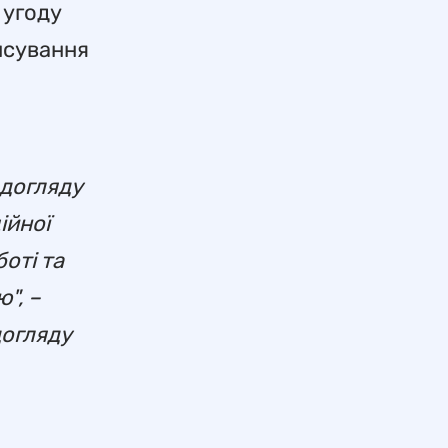
 угоду
ансування
 догляду
ійної
оті та
", –
догляду