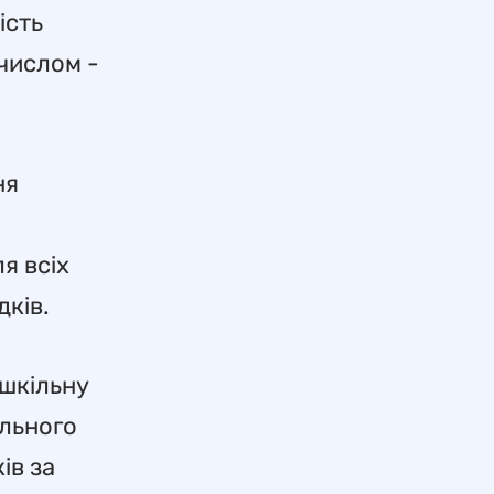
ість
 числом -
ня
я всіх
дків.
ошкільну
ального
ів за