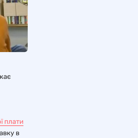
ажає
ї плати
авку в