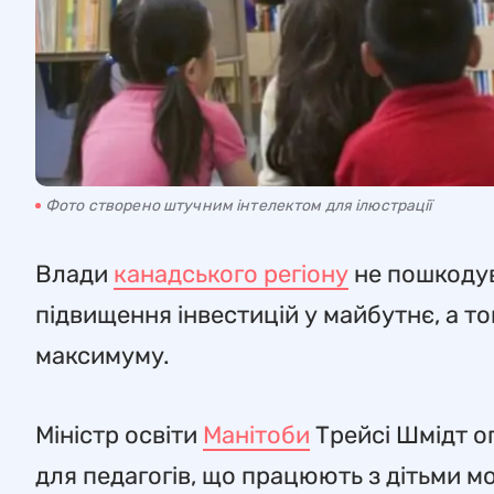
Фото створено штучним інтелектом для ілюстрації
Влади
канадського регіону
не пошкодув
підвищення інвестицій у майбутнє, а т
максимуму.
Міністр освіти
Манітоби
Трейсі Шмідт о
для педагогів, що працюють з дітьми м