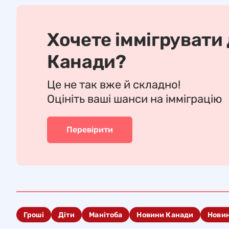
Хочете іммігрувати
Канади?
Це не так вже й складно!
Оцініть ваші шанси на імміграцію
Перевірити
Гроші
Діти
Манітоба
Новини Канади
Нови