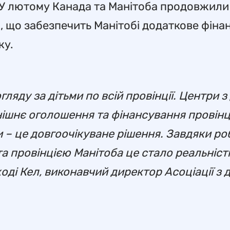
ь. У лютому Канада та Манітоба продовжили
и, що забезпечить Манітобі додаткове фін
ку.
гляду за дітьми по всій провінції. Центри з
нішнє оголошення та фінансування провінц
 – це довгоочікуване рішення. Завдяки роб
а провінцією Манітоба це стало реальністю
ді Кел, виконавчий директор Асоціації з 