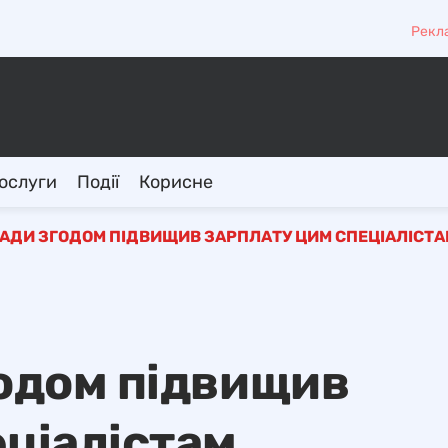
Рекл
ослуги
Події
Корисне
НАДИ ЗГОДОМ ПІДВИЩИВ ЗАРПЛАТУ ЦИМ СПЕЦІАЛІСТА
годом підвищив
еціалістам