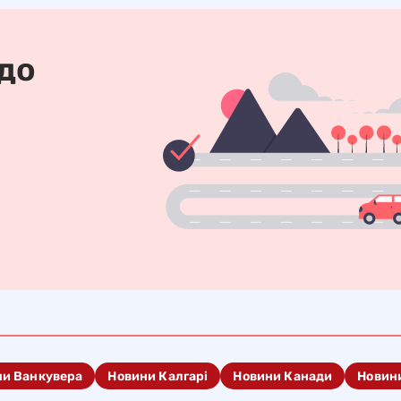
 до
ни Ванкувера
Новини Калгарі
Новини Канади
Новин