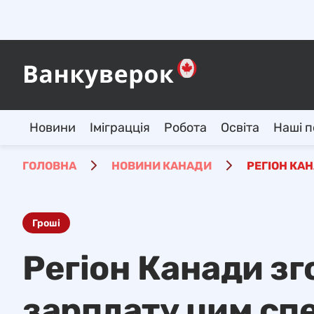
Новини
Іміграцція
Робота
Освіта
Наші п
ГОЛОВНА
НОВИНИ КАНАДИ
РЕГІОН КА
Гроші
Регіон Канади з
зарплату цим сп