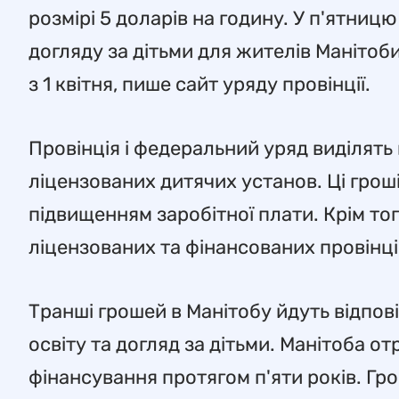
розмірі 5 доларів на годину. У п'ятницю
догляду за дітьми для жителів Манітоб
з 1 квітня, пише сайт уряду провінції.
Провінція і федеральний уряд виділять
ліцензованих дитячих установ. Ці грош
підвищенням заробітної плати. Крім того
ліцензованих та фінансованих провінціє
Транші грошей в Манітобу йдуть відпов
освіту та догляд за дітьми. Манітоба о
фінансування протягом п'яти років. Гр