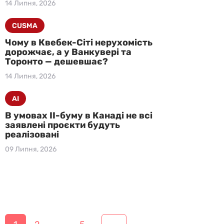
14 Липня, 2026
CUSMA
Чому в Квебек-Сіті нерухомість
дорожчає, а у Ванкувері та
Торонто — дешевшає?
14 Липня, 2026
AI
В умовах ІІ-буму в Канаді не всі
заявлені проєкти будуть
реалізовані
09 Липня, 2026
Н