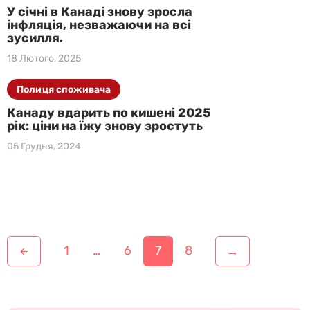
У січні в Канаді знову зросла
інфляція, незважаючи на всі
зусилля.
18 Лютого, 2025
Полиця споживача
Канаду вдарить по кишені 2025
рік: ціни на їжу знову зростуть
05 Грудня, 2024
Н
1
…
6
7
8
→
←
а
в
і