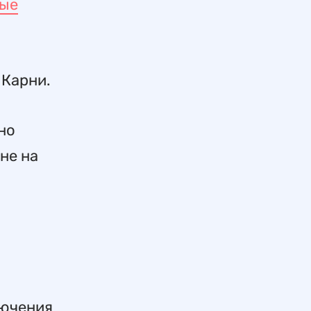
вые
 Карни.
но
не на
лючения