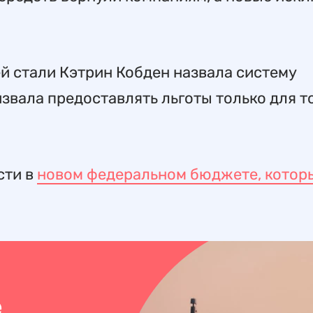
 стали Кэтрин Кобден назвала систему
вала предоставлять льготы только для т
сти в
новом федеральном бюджете, котор
е