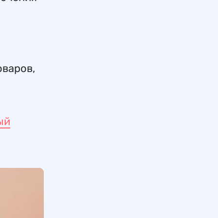
оваров,
ый