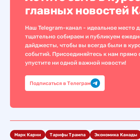
главных новостей 
Наш Telegram-канал - идеальное место д
тщательно собираем и публикуем ежед
дайджесты, чтобы вы всегда были в кур
событий. Присоединяйтесь к нам прямо с
упустите ни одной важной новости!
Подписаться в Телеграм
Марк Карни
Тарифы Трампа
Экономика Канады