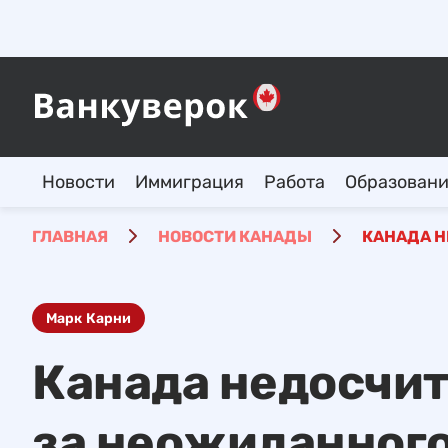
Новости
Иммиграция
Работа
Образован
ГЛАВНАЯ
НОВОСТИ КАНАДЫ
КАНАДА Н
Марк Карни
Канада недосчит
за неожиданног