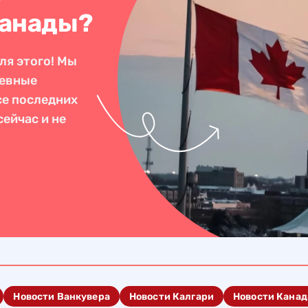
Канады?
ля этого! Мы
невные
се последних
ейчас и не
Новости Ванкувера
Новости Калгари
Новости Кана