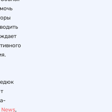
омочь
торы
оводить
еждает
ативного
ия.
Ледюк
ют
а-
 News
,