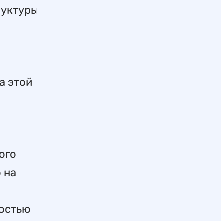
руктуры
а этой
ого
 на
ностью