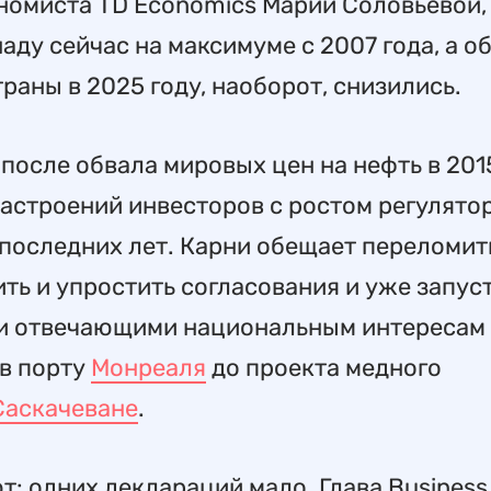
ономиста TD Economics Марии Соловьевой,
ду сейчас на максимуме с 2007 года, а о
раны в 2025 году, наоборот, снизились.
после обвала мировых цен на нефть в 2015
астроений инвесторов с ростом регулято
последних лет. Карни обещает переломит
ить и упростить согласования и уже запус
ли отвечающими национальным интересам 
 в порту
Монреаля
до проекта медного
Саскачеване
.
: одних деклараций мало. Глава Business 