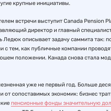
ругие крупные инициативы.
лем встречи выступит Canada Pension Pl
равляющий директор и главный специалис
Ледюк описывает задачу саммита так: п
и с тем, как публичные компании проводя
рошем положении. Канада снова стала мод
езненная уже не первый год. Больше деся
и от сопоставимых экономик: бизнес трат
ские
пенсионные фонды значительную дол