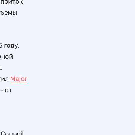
 приток
бъемы
 году.
рной
ь
тил
Major
- от
Council