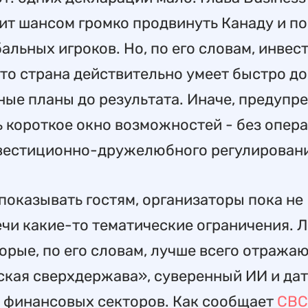
мит шансом громко продвинуть Канаду и п
альных игроков. Но, по его словам, инвес
 что страна действительно умеет быстро д
ые планы до результата. Иначе, предупр
ь короткое окно возможностей - без опер
нвестиционно-дружелюбного регулирован
показывать гостям, организаторы пока не
речи какие-то тематические ограничения. 
орые, по его словам, лучше всего отража
ская сверхдержава», суверенный ИИ и дат
е финансовых секторов. Как сообщает
CBC