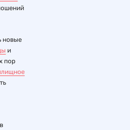
тношений
ь новые
ды
и
х пор
лищное
ть
в