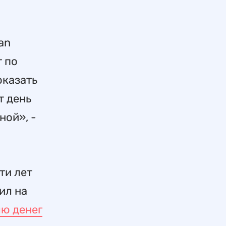
an
т по
оказать
т день
ной», -
ти лет
ил на
ю денег