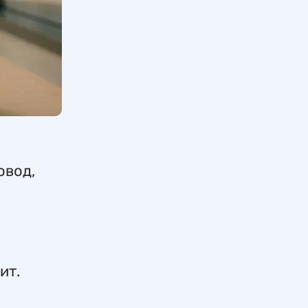
овод,
ит.