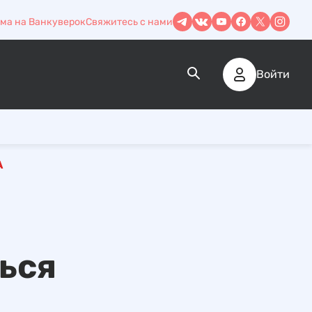
ма на Ванкуверок
Свяжитесь с нами
Войти
А
ться