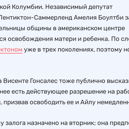
ской Колумбии. Независимый депутат
 Пентиктон-Саммерленд Амелия Боултби з
тельницы общины в американском центре
тся освобождения матери и ребенка. По с
иктоном
уже в трех поколениях, поэтому н
а Висенте Гонсалес тоже публично выска
у нее есть действующее разрешение на раб
, призвав освободить ее и Айлу немедлен
у залога назначено на вторник; она предп