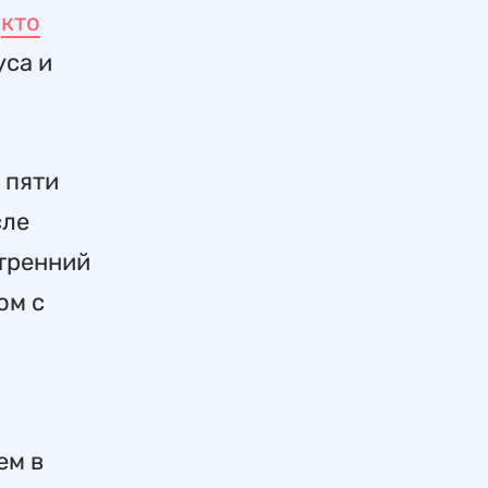
,
кто
уса и
 пяти
сле
утренний
ом с
х
ем в