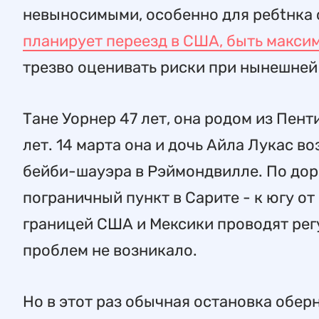
невыносимыми, особенно для ребtнка с
планирует переезд в США, быть макс
трезво оценивать риски при нынешней
Тане Уорнер 47 лет, она родом из Пент
лет. 14 марта она и дочь Айла Лукас в
бейби-шауэра в Рэймондвилле. По доро
пограничный пункт в Сарите - к югу от
границей США и Мексики проводят регу
проблем не возникало.
Но в этот раз обычная остановка обер