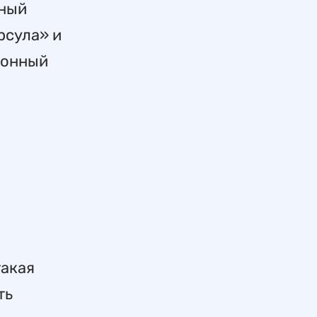
ьный
рсула» и
ионный
такая
ть