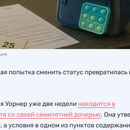
ации
ая попытка сменить статус превратилась 
я Уорнер уже две недели
находится в
те со своей семилетней дочерью
. Она утв
 а условия в одном из пунктов содержани