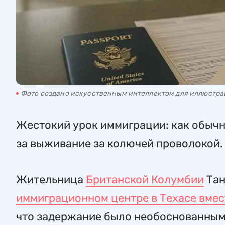
Фото создано искусственным интеллектом для иллюстр
Жестокий урок иммиграции: как обычн
за выживание за колючей проволокой.
Жительница
Британской Колумбии
Тан
иммиграционном центре в Техасе вмес
что задержание было необоснованным,