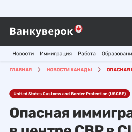
Новости
Иммиграция
Работа
Образован
ГЛАВНАЯ
НОВОСТИ КАНАДЫ
ОПАСНАЯ 
United States Customs and Border Protection (USCBP)
Опасная иммигра
в центре CBP в 