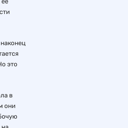
 ее
сти
 наконец
тается
Но это
ла в
м они
абочую
 на