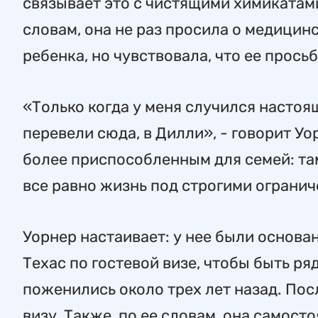
связывает это с чистящими химикатам
словам, она не раз просила о медицин
ребенка, но чувствовала, что ее прось
«Только когда у меня случился настоя
перевели сюда, в Дилли», - говорит Уо
более приспособленным для семей: там
все равно жизнь под строгими ограни
Уорнер настаивает: у нее были основа
Техас по гостевой визе, чтобы быть р
поженились около трех лет назад. Пос
визу. Также, по ее словам, она самос