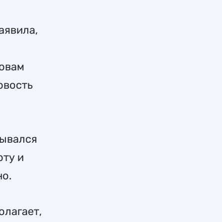
аявила,
ловам
овость
зывался
оту и
но.
олагает,