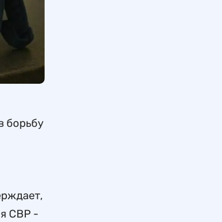
в борьбу
ерждает,
я CBP -