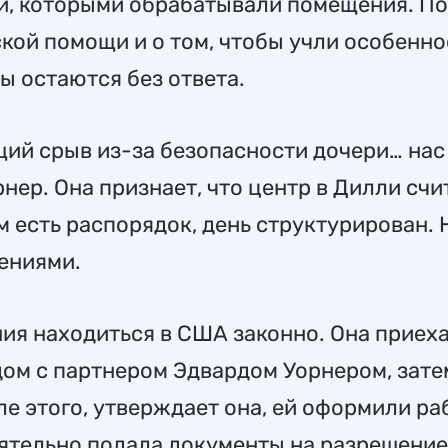
и, которыми обрабатывали помещения. По
ской помощи и о том, чтобы учли особенно
бы остаются без ответа.
щий срыв из-за безопасности дочери… нас
рнер. Она признает, что центр в Дилли счи
 есть распорядок, день структурирован. 
чениями.
ния находиться в США законно. Она приеха
ядом с партнером Эдвардом Уорнером, зате
ле этого, утверждает она, ей оформили р
тоятельно подала документы на разрешение