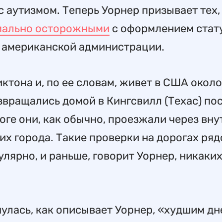
 аутизмом. Теперь Уорнер призывает тех
имально осторожными
с оформлением стат
 американской администрации.
иктонa и, по ее словам, живет в США около
озвращались домой в Кингсвилл (Техас) по
ге они, как обычно, проезжали через вн
 их города. Такие проверки на дорогах ряд
лярно, и раньше, говорит Уорнер, никаки
нулась, как описывает Уорнер, «худшим дн