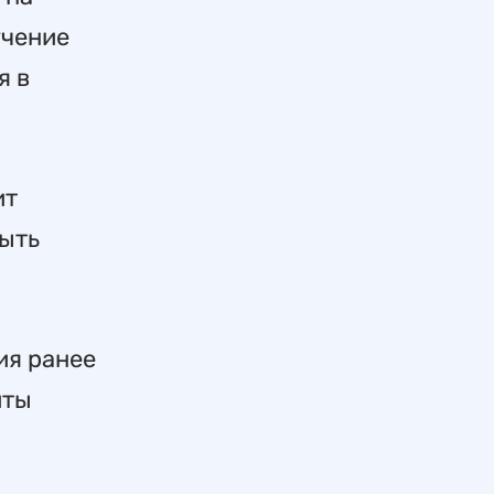
учение
я в
ит
быть
ия ранее
иты