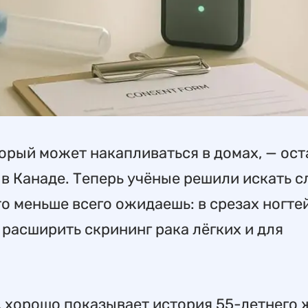
орый может накапливаться в домах, — ост
 в Канаде. Теперь учёные решили искать 
то меньше всего ожидаешь: в срезах ногте
 расширить скрининг рака лёгких и для
, хорошо показывает история 55-летнего 