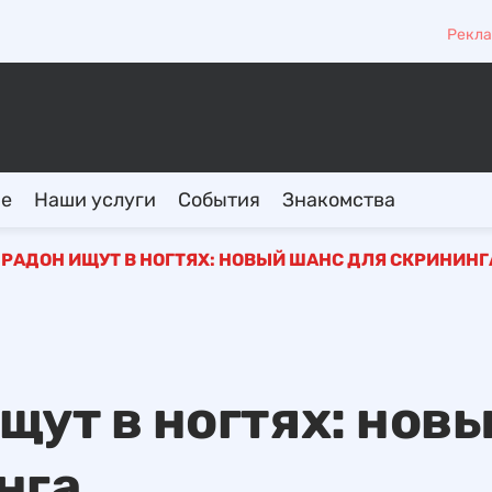
Рекла
ие
Наши услуги
События
Знакомства
РАДОН ИЩУТ В НОГТЯХ: НОВЫЙ ШАНС ДЛЯ СКРИНИНГ
щут в ногтях: нов
нга