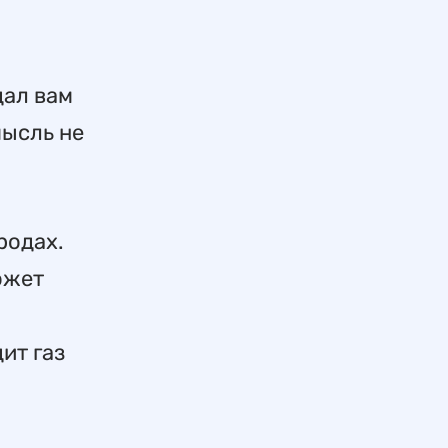
дал вам
мысль не
родах.
ожет
ит газ