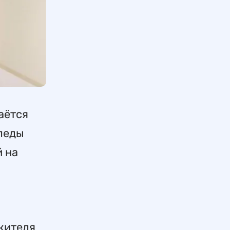
аётся
следы
й на
жителя