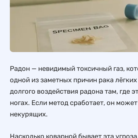
Радон — невидимый токсичный газ, кот
одной из заметных причин рака лёгких
долгого воздействия радона там, где э
ногах. Если метод сработает, он может
некурящих.
Насколько коварной бывает эта угроза