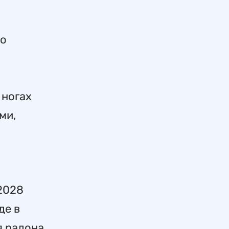
то
 ногах
ми,
2028
де в
я радона