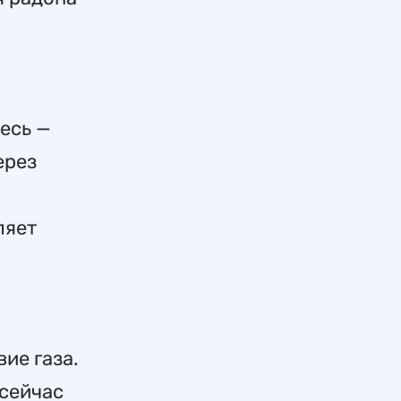
есь —
ерез
ляет
ие газа.
 сейчас