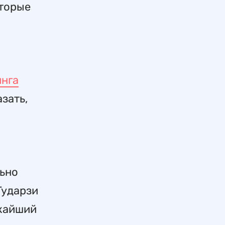
оторые
нга
зать,
льно
Гударзи
ижайший