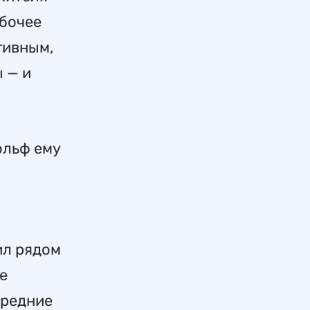
абочее
тивным,
 — и
ольф ему
ил рядом
це
средние