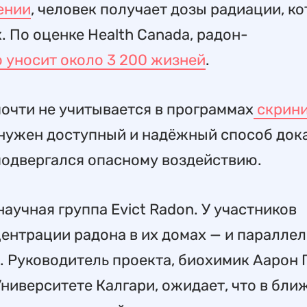
ении
, человек получает дозы радиации, к
 По оценке Health Canada, радон-
 уносит около 3 200 жизней
.
почти не учитывается в программах
скрини
 нужен доступный и надёжный способ дока
 подвергался опасному воздействию.
аучная группа Evict Radon. У участников
ентрации радона в их домах — и паралле
х. Руководитель проекта, биохимик Аарон 
ниверситете Калгари, ожидает, что в бл