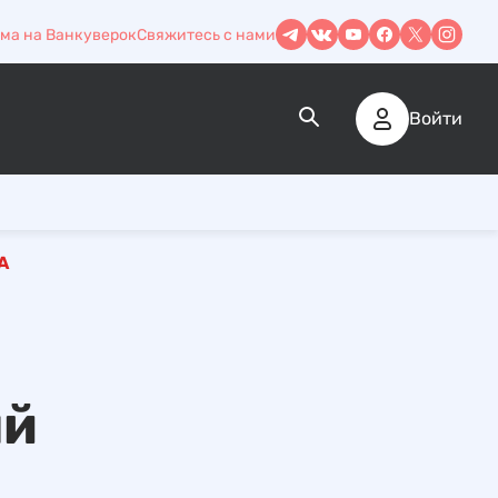
ма на Ванкуверок
Свяжитесь с нами
Войти
А
ый