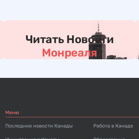
Читать Новости
Монреаля
Меню
Последние новости Канады
Работа в Канаде