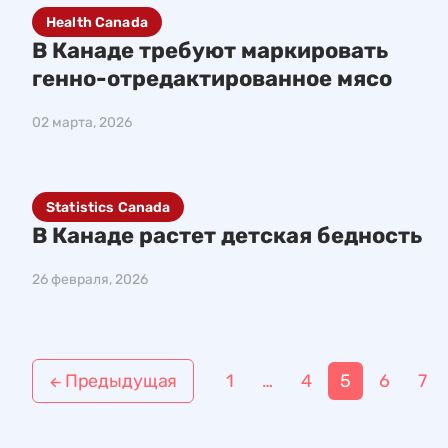
Health Canada
В Канаде требуют маркировать
генно-отредактированное мясо
02 марта, 2026
Statistics Canada
В Канаде растет детская бедность
26 февраля, 2026
Н
Предыдущая
1
…
4
5
6
7
←
а
в