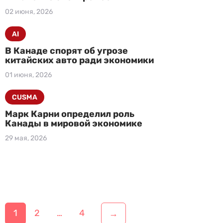
02 июня, 2026
AI
В Канаде спорят об угрозе
китайских авто ради экономики
01 июня, 2026
CUSMA
Марк Карни определил роль
Канады в мировой экономике
29 мая, 2026
Н
1
2
…
4
→