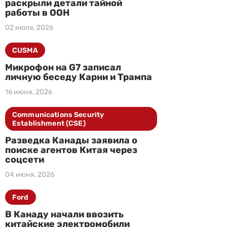
раскрыли детали тайной
работы в ООН
02 июля, 2026
CUSMA
Микрофон на G7 записал
личную беседу Карни и Трампа
16 июня, 2026
Communications Security
Establishment (CSE)
Разведка Канады заявила о
поиске агентов Китая через
соцсети
04 июня, 2026
Ford
В Канаду начали ввозить
китайские электромобили