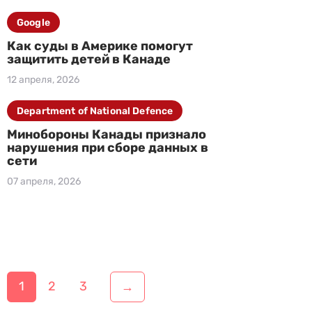
Google
Как суды в Америке помогут
защитить детей в Канаде
12 апреля, 2026
Department of National Defence
Минобороны Канады признало
нарушения при сборе данных в
сети
07 апреля, 2026
Н
1
2
3
→
а