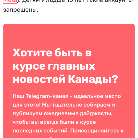
запрещены.
Хотите быть в
курсе главных
новостей Канады?
Наш Telegram-канал - идеальное место
для этого! Мы тщательно собираем и
публикуем ежедневные дайджесты,
чтобы вы всегда были в курсе
последних событий. Присоединяйтесь к