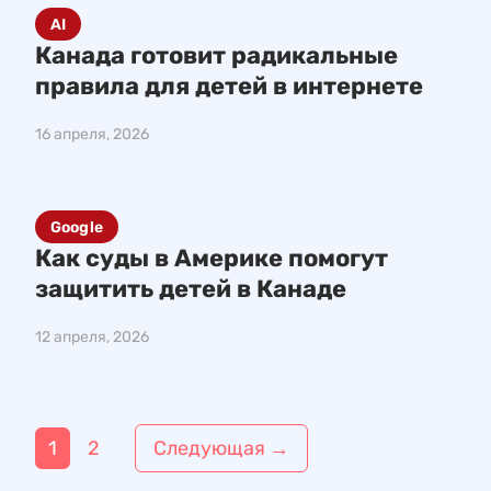
AI
Канада готовит радикальные
правила для детей в интернете
16 апреля, 2026
Google
Как суды в Америке помогут
защитить детей в Канаде
12 апреля, 2026
Н
1
2
Следующая
→
а