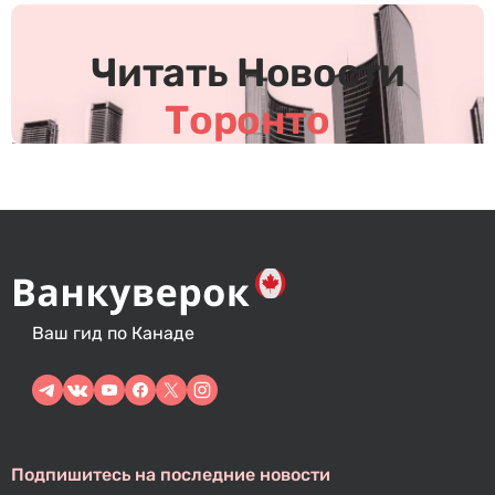
и
с
Читать Новости
я
м
Торонто
Ваш гид по Канаде
Подпишитесь на последние новости