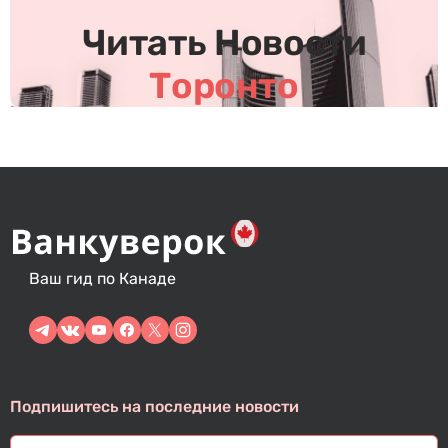
с
Читать Новости
я
м
Торонто
Ваш гид по Канаде
Подпишитесь на последние новости