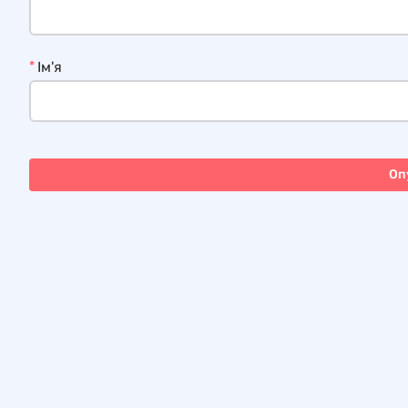
*
Ім'я