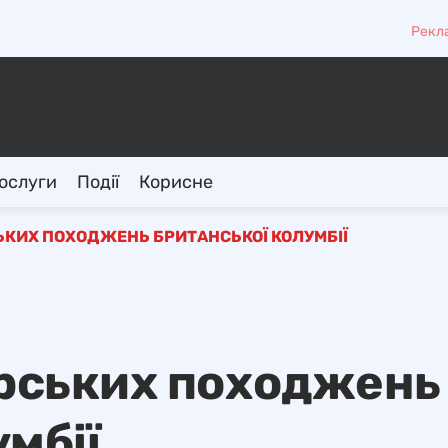
Рекл
ослуги
Події
Корисне
ЬКИХ ПОХОДЖЕНЬ БРИТАНСЬКОЇ КОЛУМБІЇ
ірських походжень
мбії