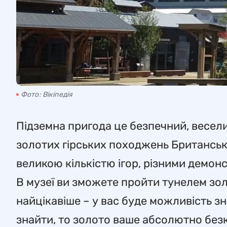
Фото: Вікіпедія
Підземна пригода це безпечний, веселий
золотих гірських походжень Британської
великою кількістю ігор, різними демон
В музеї ви зможете пройти тунелем зол
найцікавіше – у вас буде можливість зн
знайти, то золото ваше абсолютно без