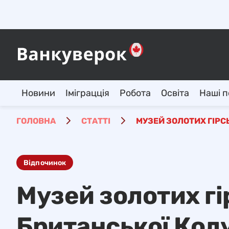
Новини
Іміграцція
Робота
Освіта
Наші п
ГОЛОВНА
СТАТТІ
МУЗЕЙ ЗОЛОТИХ ГІРС
Відпочинок
Музей золотих г
Британської Колу