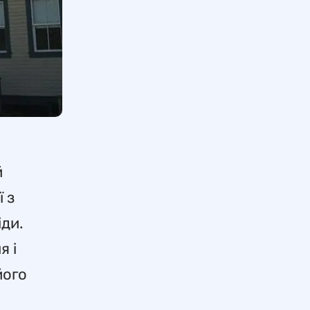
й
 з
іди.
я і
його