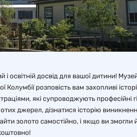
 і освітній досвід для вашої дитини! Музе
 Колумбії розповість вам захопливі історії
страціями, які супроводжують професійні г
отих джерел, дізнатися історію виникненн
айти золото самостійно, і якщо ви змогли 
коштовно!