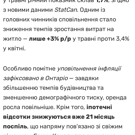
у травні річний показник склав
1,7%
, згідно
з новими даними
StatCan
. Одним із
головних чинників сповільнення стало
зниження темпів зростання витрат на
житло —
лише +3% р/р
у травні проти 3,4%
у квітні.
Особливо помітне
уповільнення інфляції
зафіксовано в Онтаріо
— завдяки
збільшенню темпів будівництва та
зменшенню демографічного тиску, оренда
росла повільніше. Крім того,
іпотечні
відсотки знижуються вже 21 місяць
поспіль
, що напряму пов'язано зі свіжим