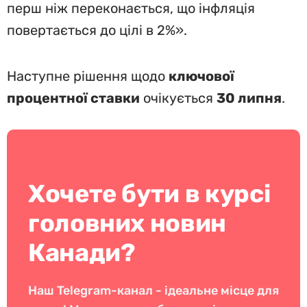
перш ніж переконається, що інфляція
повертається до цілі в 2%».
Наступне рішення щодо
ключової
процентної ставки
очікується
30 липня
.
Хочете бути в курсі
головних новин
Канади?
Наш Telegram-канал - ідеальне місце для