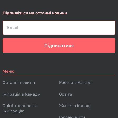
Підпишіться на останні новини
Підписатися
Меню
Останні новини
Робота в Канаді
Іміграція в Канаду
Освіта
Оцініть шанси на
Життя в Канаді
імміграцію
Головні міста