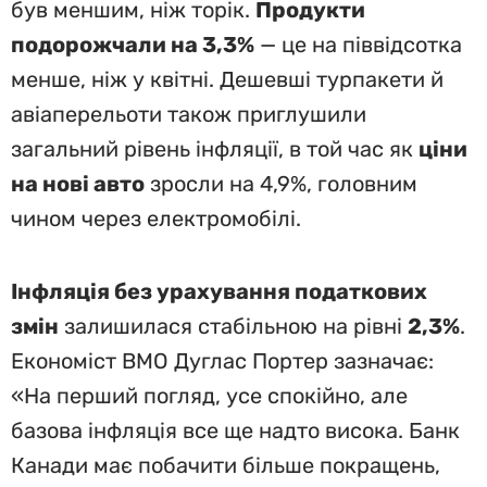
був меншим, ніж торік.
Продукти
подорожчали на 3,3%
— це на піввідсотка
менше, ніж у квітні. Дешевші турпакети й
авіаперельоти також приглушили
загальний рівень інфляції, в той час як
ціни
на нові авто
зросли на 4,9%, головним
чином через електромобілі.
Інфляція без урахування податкових
змін
залишилася стабільною на рівні
2,3%
.
Економіст BMO Дуглас Портер зазначає:
«На перший погляд, усе спокійно, але
базова інфляція все ще надто висока. Банк
Канади має побачити більше покращень,