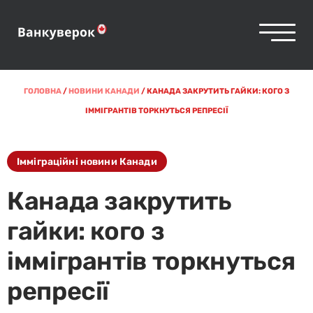
ГОЛОВНА
/
НОВИНИ КАНАДИ
/
КАНАДА ЗАКРУТИТЬ ГАЙКИ: КОГО З
ІММІГРАНТІВ ТОРКНУТЬСЯ РЕПРЕСІЇ
Імміграційні новини Канади
Канада закрутить
гайки: кого з
іммігрантів торкнуться
репресії