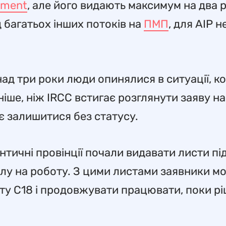
sment
, але його видають максимум на два р
д багатьох інших потоків на
ПМП
, для AIP н
над три роки люди опинялися в ситуації, к
іше, ніж IRCC встигає розглянути заяву на
є залишитися без статусу.
нтичні провінції почали видавати листи п
зволу на роботу. З цими листами заявники м
оту C18 і продовжувати працювати, поки р