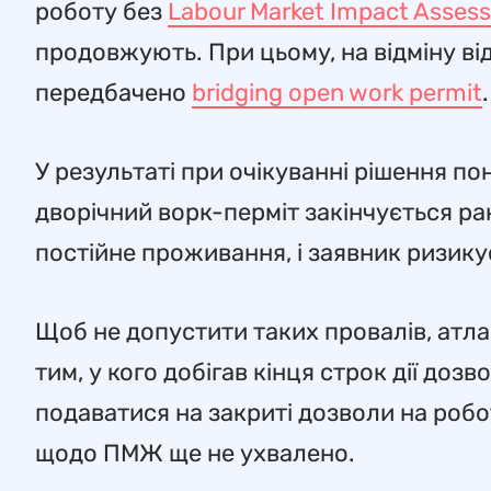
роботу без
Labour Market Impact Asses
продовжують. При цьому, на відміну ві
передбачено
bridging open work permit
.
У результаті при очікуванні рішення по
дворічний ворк-пермiт закінчується ран
постійне проживання, і заявник ризику
Щоб не допустити таких провалів, атла
тим, у кого добігав кінця строк дії до
подаватися на закриті дозволи на роб
щодо ПМЖ ще не ухвалено.