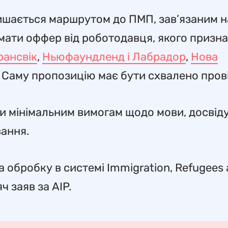
ишається маршрутом до ПМП, зав’язаним н
мати оффер від роботодавця, якого призн
ансвік
,
Ньюфаундленд і Лабрадор
,
Нова
. Саму пропозицію має бути схвалено пров
ти мінімальним вимогам щодо мови, досвід
ання.
а обробку в системі Immigration, Refugees
ч заяв за AIP.