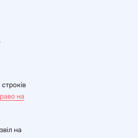
.
 строків
раво на
звіл на