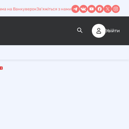
ама на Ванкуверок
Зв'яжіться з нами
Увійти
В