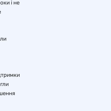
оки і не
е
оли
ідтримки
огли
ішення