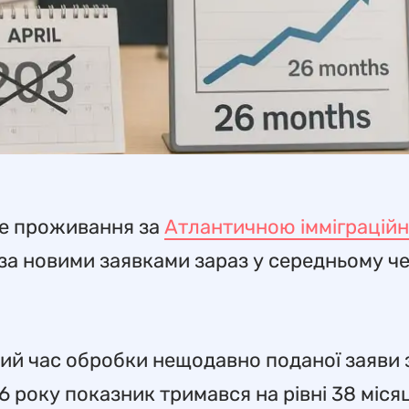
сце проживання за
Атлантичною імміграцій
за новими заявками зараз у середньому ч
ний час обробки нещодавно поданої заяви 
6 року показник тримався на рівні 38 міся