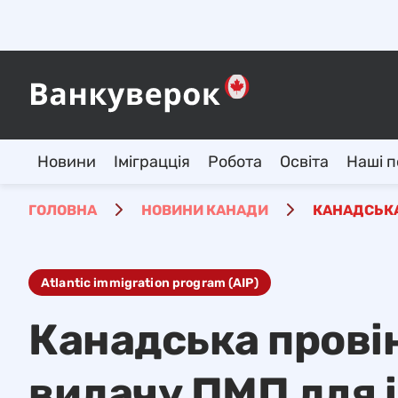
Новини
Іміграцція
Робота
Освіта
Наші п
ГОЛОВНА
НОВИНИ КАНАДИ
КАНАДСЬКА
Atlantic immigration program (AIP)
Канадська прові
видачу ПМП для 