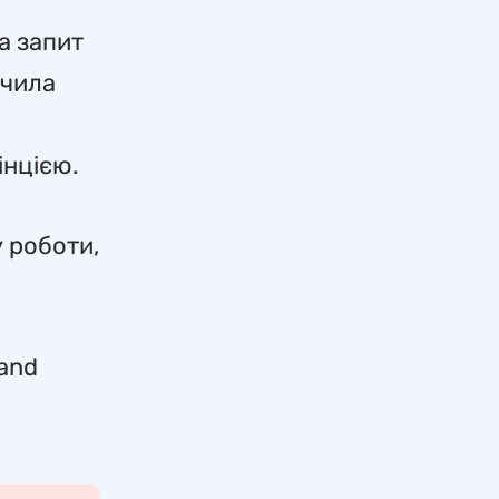
а запит
ачила
інцією.
у роботи,
 and