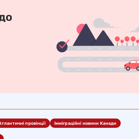
 до
Атлантичні провінції
Імміграційні новини Канади