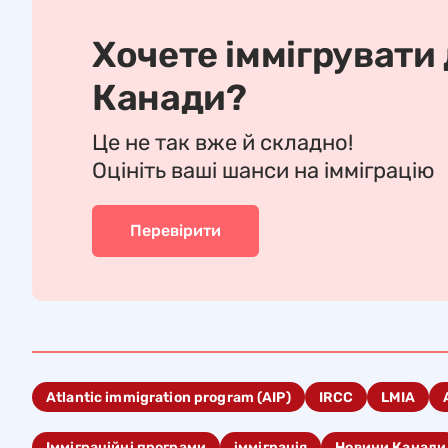
Хочете іммігрувати
Канади?
Це не так вже й складно!
Оцініть ваші шанси на імміграцію
Перевірити
Atlantic immigration program (AIP)
IRCC
LMIA
Імміграційні програми
імміграція
Новини Канади