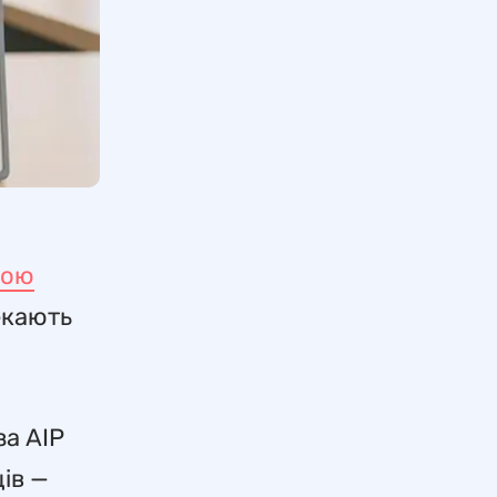
ною
екають
за AIP
ців —