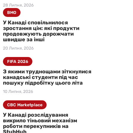
28 Липня, 2026
BMO
У Канаді сповільнилося
зростання цін: які продукти
продовжують дорожчати
швидше за інші
20 Липня, 2026
FIFA 2026
З якими труднощами зіткнулися
канадські студенти під час
пошуку підробітку цього літа
10 Липня, 2026
CBC Marketplace
У Канаді розслідування
викрило тіньовий механізм
роботи перекупників на
StubHub