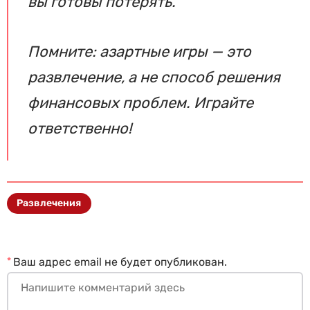
вы готовы потерять.
Помните: азартные игры — это
развлечение, а не способ решения
финансовых проблем. Играйте
ответственно!
Развлечения
*
Ваш адрес email не будет опубликован.