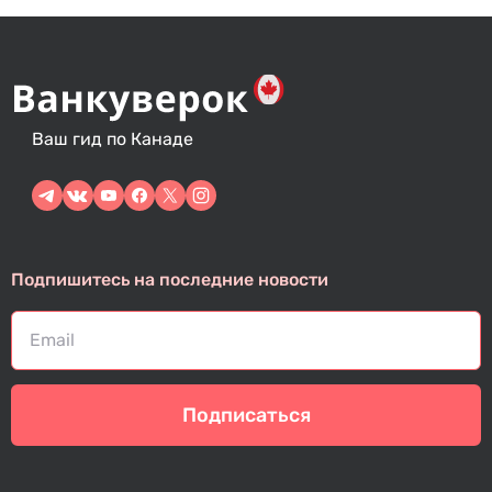
Ваш гид по Канаде
Подпишитесь на последние новости
Подписаться