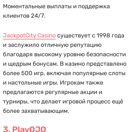
Моментальные выплаты и поддержка
клиентов 24/7.
JackpotCity Casino
существует с 1998 года
и заслужило отличную репутацию
благодаря высокому уровню безопасности
и щедрым бонусам. В казино представлено
более 500 игр, включая популярные слоты
и настольные игры. Игрокам также
предлагаются регулярные акции и
турниры, что делает игровой процесс ещё
более захватывающим.
3. PlayOJO