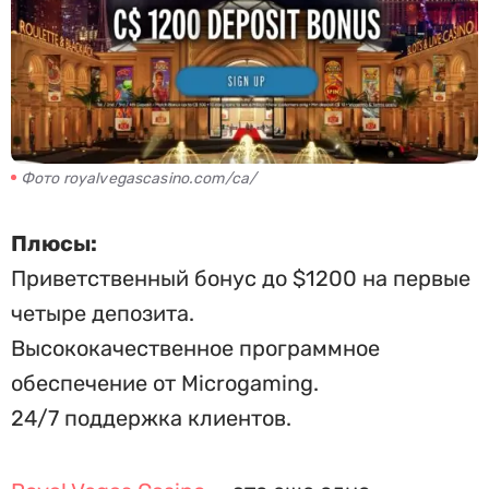
Фото royalvegascasino.com/ca/
Плюсы:
Приветственный бонус до $1200 на первые
четыре депозита.
Высококачественное программное
обеспечение от Microgaming.
24/7 поддержка клиентов.