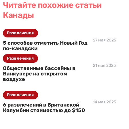
Читайте похожие статьи
Канады
Развлечения
27 мая 2025
5 способов отметить Новый Год
по-канадски
Развлечения
21 мая 2025
Общественные бассейны в
Ванкувере на открытом
воздухе
Развлечения
14 мая 2025
6 развлечений в Британской
Колумбии стоимостью до $150