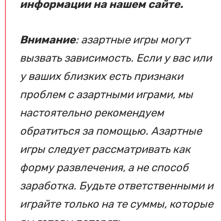
информации на нашем сайте.
Внимание
: азартные игры могут
вызвать зависимость. Если у вас или
у ваших близких есть признаки
проблем с азартными играми, мы
настоятельно рекомендуем
обратиться за помощью. Азартные
игры следует рассматривать как
форму развлечения, а не способ
заработка. Будьте ответственными и
играйте только на те суммы, которые