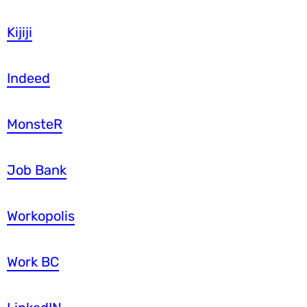
Kijiji
Indeed
MonsteR
Job Bank
Workopolis
Work BC