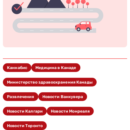
Каннабис
Медицина в Канаде
Министерство здравоохранения Канады
Развлечения
Новости Ванкувера
Новости Калгари
Новости Монреаля
Новости Торонто