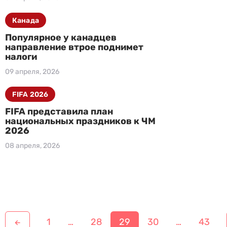
Канада
Популярное у канадцев
направление втрое поднимет
налоги
09 апреля, 2026
FIFA 2026
FIFA представила план
национальных праздников к ЧМ
2026
08 апреля, 2026
Н
1
…
28
29
30
…
43
←