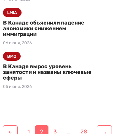
LMIA
В Канаде объяснили падение
экономики снижением
иммиграции
06 июня, 2026
BMO
В Канаде вырос уровень
занятости и названы ключевые
сферы
05 июня, 2026
Н
1
2
3
…
28
→
←