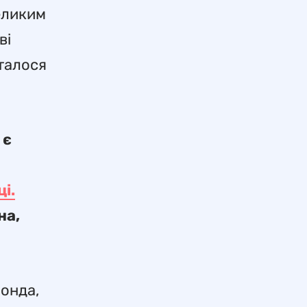
великим
ві
сталося
 є
ці.
на,
монда,