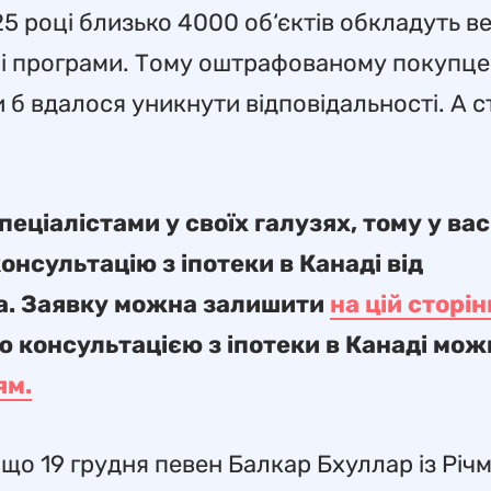
025 році близько 4000 об‘єктів обкладуть 
ові програми. Тому оштрафованому покупце
и б вдалося уникнути відповідальності. А 
еціалістами у своїх галузях, тому у вас
нсультацію з іпотеки в Канаді від
та. Заявку можна залишити
на цій сторін
ю консультацією з іпотеки в Канаді мож
ям.
о 19 грудня певен Балкар Бхуллар із Річ