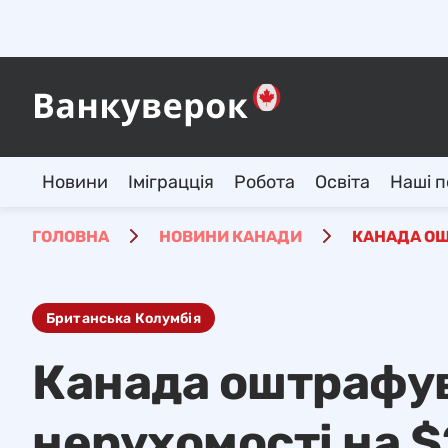
Новини
Іміграцція
Робота
Освіта
Наші п
ГОЛОВНА
НОВИНИ КАНАДИ
КАНАДА ОШ
Британська Колумбія
Канада оштрафу
нерухомості на $