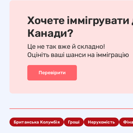
Хочете іммігрувати
Канади?
Це не так вже й складно!
Оцініть ваші шанси на імміграцію
Перевірити
Британська Колумбія
Гроші
Нерухомість
Фін