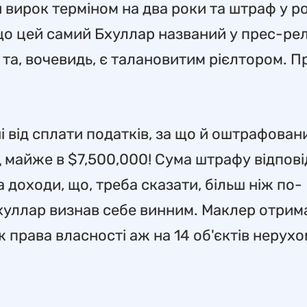
вирок терміном на два роки та штраф у ро
що цей самий Бхуллар названий у прес-рел
а, вочевидь, є талановитим рієлтором. Пр
і від сплати податків, за що й оштрафован
 майже в $7,500,000! Сума штрафу відпові
доходи, що, треба сказати, більш ніж по-
хуллар визнав себе винним. Маклер отрим
права власності аж на 14 об'єктів нерухо