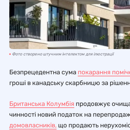
Фото створено штучним інтелектом для ілюстрації
Безпрецедентна сума
покарання поміче
гроші в канадську скарбницю за рішен
Британська Колумбія
продовжує очищ
чинності новий податок на перепрода
домовласників,
що продають нерухомість