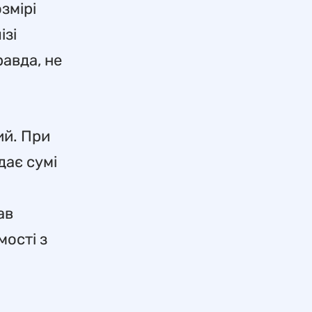
змірі
ізі
авда, не
ий. При
дає сумі
ав
мості з