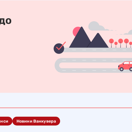
 до
анси
Новини Ванкувера