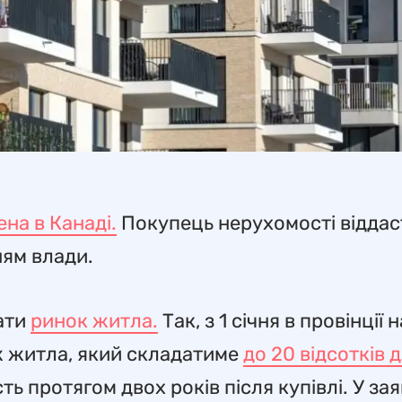
на в Канаді.
Покупець нерухомості віддаст
ням влади.
ати
ринок житла.
Так, з 1 січня в провінції 
ж житла, який складатиме
до 20 відсотків 
 протягом двох років після купівлі. У зая