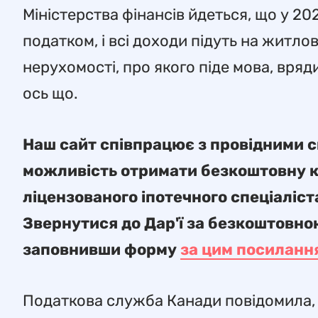
Міністерства фінансів йдеться, що у 2
податком, і всі доходи підуть на житл
нерухомості, про якого піде мова, вряд
ось що.
Наш сайт співпрацює з провідними сп
можливість отримати безкоштовну ко
ліцензованого іпотечного спеціаліс
Звернутися до Дар'ї за безкоштовно
заповнивши форму
за цим посиланн
Податкова служба Канади повідомила, щ