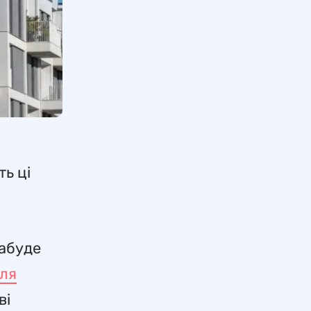
ь ці
набуде
для
ві