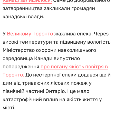
Канаді залишилося.
Саме до добровільного
затворенництва закликали громадян
канадські влади.
У
Великому Торонто
жахлива спека. Через
високі температури та підвищену вологість
Міністерство охорони навколишнього
середовища Канади випустило
попередження
про погану якість повітря в
Торонто.
До нестерпної спеки додався ще й
дим від триваючих лісових пожеж у
північній частині Онтаріо. І це мало
катастрофічний вплив на якість життя у
місті.