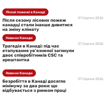
Лісові пожежі в Канаді
07 Серпня 2026
Після сезону лісових пожеж
канадці стали інакше дивитися
на зміну клімату
Новини Канади
07 Серпня 2026
Трагедія в Канаді: під час
етапування ув’язненої загинули
двоє співробітників CSC та
арештантка
Новини Канади
07 Серпня 2026
Безробіття в Канаді досягло
мінімуму за два роки: що
відбувається з ринком праці