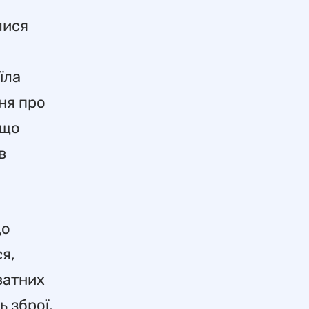
лися
їла
ня про
 що
в
до
я,
ватних
ь зброї.