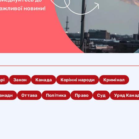
важливої новини!
арі
Закон
Канада
Корінні народи
Кримінал
анади
Оттава
Політика
Право
Суд
Уряд Кана