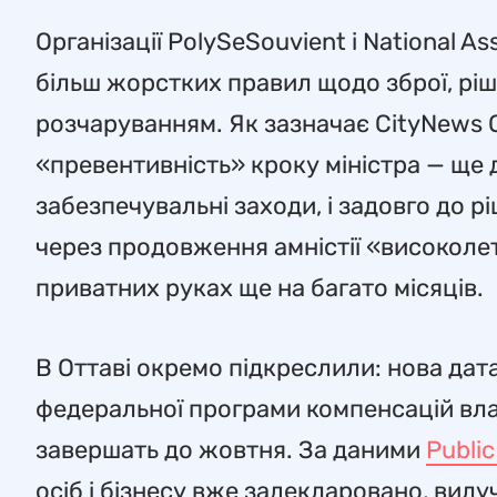
Організації PolySeSouvient і National A
більш жорстких правил щодо зброї, ріш
розчаруванням. Як зазначає CityNews 
«превентивність» кроку міністра — ще 
забезпечувальні заходи, і задовго до р
через продовження амністії «високолет
приватних руках ще на багато місяців.
В Оттаві окремо підкреслили: нова дат
федеральної програми компенсацій власн
завершать до жовтня. За даними
Publi
осіб і бізнесу вже задекларовано, вилу