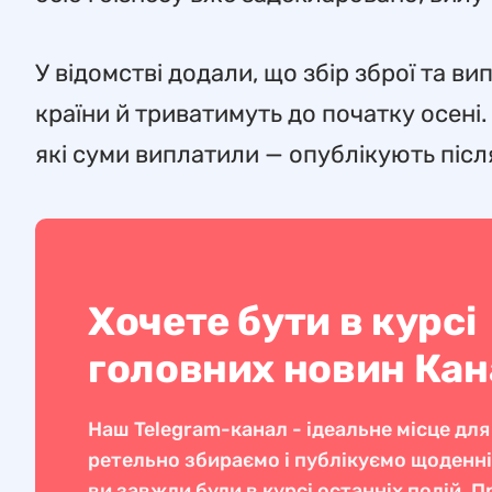
У відомстві додали, що збір зброї та в
країни й триватимуть до початку осені.
які суми виплатили — опублікують піс
Хочете бути в курсі
головних новин Ка
Наш Telegram-канал - ідеальне місце для
ретельно збираємо і публікуємо щоденн
ви завжди були в курсі останніх подій. 