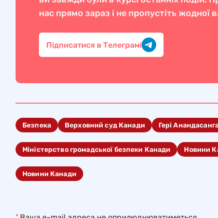
нас прямо зараз і не пропустіть жодної 
Підписатися в Телеграмі
Безпека
Верховний суд Канади
Гері Анандасанг
Міністерство громадської безпеки Канади
Новини К
Новини Канади
*
Ваша e-mail адреса не оприлюднюватиметься.