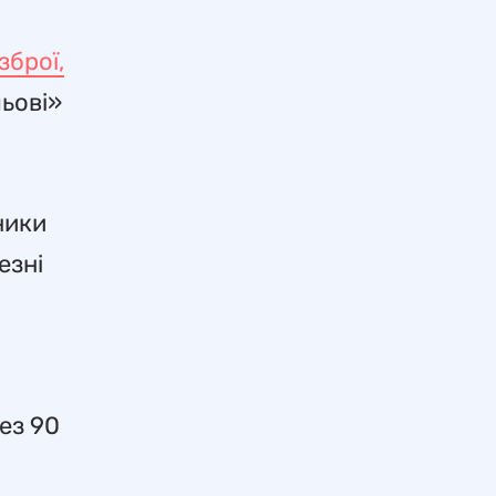
зброї,
льові»
ники
езні
ез 90