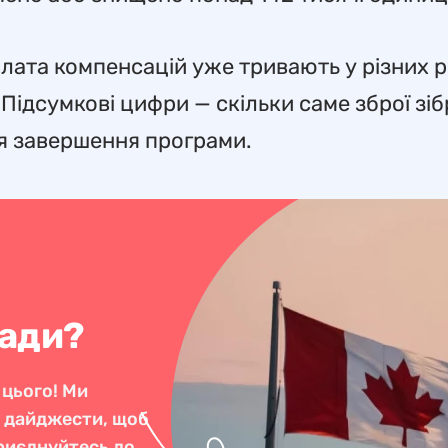
иплата компенсацій уже тривають у різних р
 Підсумкові цифри — скільки саме зброї зіб
ля завершення програми.
нади?
 цього! Ми
і дайджести, щоб
Приєднуйтесь до