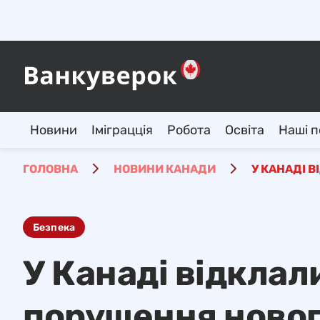
Новини
Іміграцція
Робота
Освіта
Наші п
ГОЛОВНА
НОВИНИ КАНАДИ
У КАНАДІ 
Безпека
У Канаді відклал
порушення новог