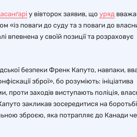
дасанґарі
у вівторок заявив, що
уряд
вважа
м «із поваги до суду та з поваги до власн
лі впевнена у своїй позиції та розраховує
дської безпеки Френк Капуто, навпаки, вв
фіскації зброї», бо розуміють: ініціатива
и, проти заходів виступають поліція, вла
. Капуто закликав зосередитися на боротьбі
ьною зброєю, яка потрапляє до Канади ч