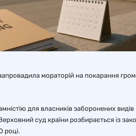
 запровадила мораторій на покарання гро
мністію для власників заборонених видів
 Верховний суд країни розбирається із зак
 році.