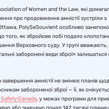
ssociation of Women and the Law, які домага
ення про продовження амністії зустріли з
Ottawa, PolySeSouvient особливо занепоко
до того, як збройове лобі подало клопотан
ішення Верховного суду. У групі вважають,
альні заборонені види зброї» залишаться 
а завершення амністії не змінює планів що
икам забороненої зброї — її, як очікуєтьс
c Safety Canada
, у межах програми для при
чено або знищено понад 142 тисячі одиниц