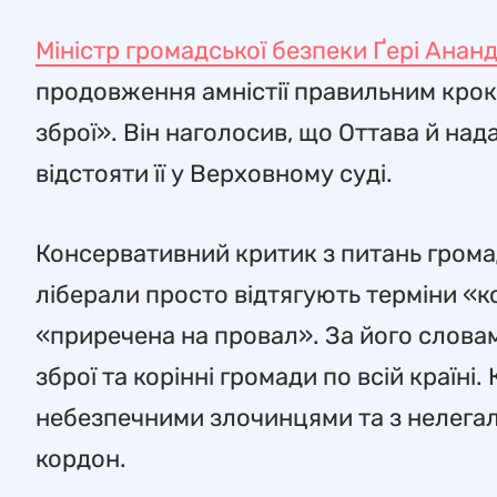
Міністр громадської безпеки Ґері Анан
продовження амністії правильним кроко
зброї». Він наголосив, що Оттава й нада
відстояти її у Верховному суді.
Консервативний критик з питань грома
ліберали просто відтягують терміни «кон
«приречена на провал». За його словам
зброї та корінні громади по всій країні
небезпечними злочинцями та з нелегал
кордон.