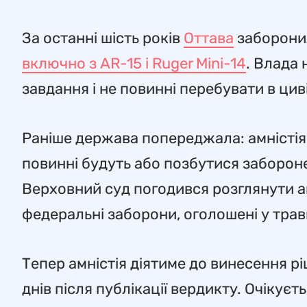
За останні шість років
Оттава
заборон
включно з AR-15 і Ruger Mini-14
. Влада 
завдання і не повинні перебувати в цив
Раніше держава попереджала: амністія з
повинні будуть або позбутися заборонен
Верховний суд погодився розглянути а
федеральні заборони, оголошені у трав
Тепер амністія діятиме до винесення р
днів після публікації вердикту. Очікує