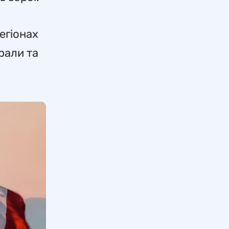
егіонах
рали та