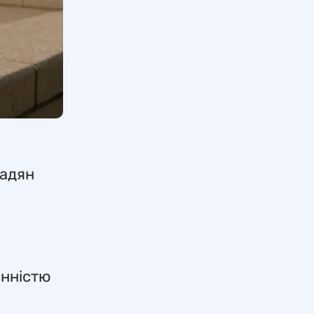
мадян
онністю