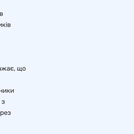
в
иків
ажає, що
сники
 з
ерез