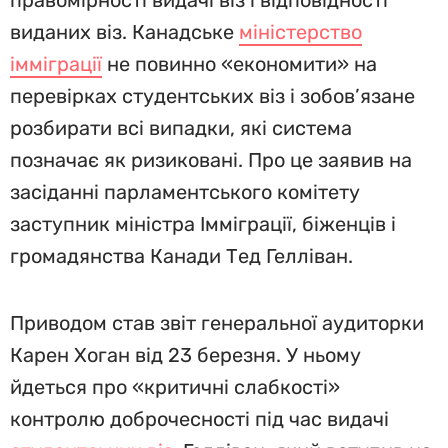
правомірності видачі віз і відповідності
виданих віз. Канадське
міністерство
імміграції
не повинно «економити» на
перевірках студентських віз і зобов’язане
розбирати всі випадки, які система
позначає як ризиковані. Про це заявив на
засіданні парламентського комітету
заступник міністра Імміграції, біженців і
громадянства Канади Тед Гелліван.
Приводом став звіт генеральної аудиторки
Карен Хоган від 23 березня. У ньому
йдеться про «критичні слабкості»
контролю доброчесності під час видачі