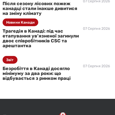
07 Серпня 2026
Після сезону лісових пожеж
канадці стали інакше дивитися
на зміну клімату
Новини Канади
07 Серпня 2026
Трагедія в Канаді: під час
етапування ув’язненої загинули
двоє співробітників CSC та
арештантка
Звіт
07 Серпня 2026
Безробіття в Канаді досягло
мінімуму за два роки: що
відбувається з ринком праці