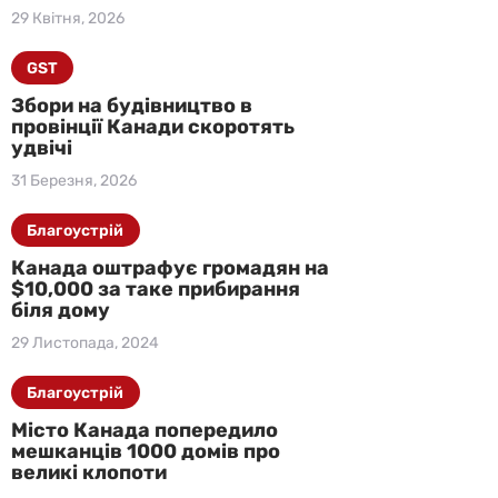
29 Квітня, 2026
GST
Збори на будівництво в
провінції Канади скоротять
удвічі
31 Березня, 2026
Благоустрій
Канада оштрафує громадян на
$10,000 за таке прибирання
біля дому
29 Листопада, 2024
Благоустрій
Місто Канада попередило
мешканців 1000 домів про
великі клопоти