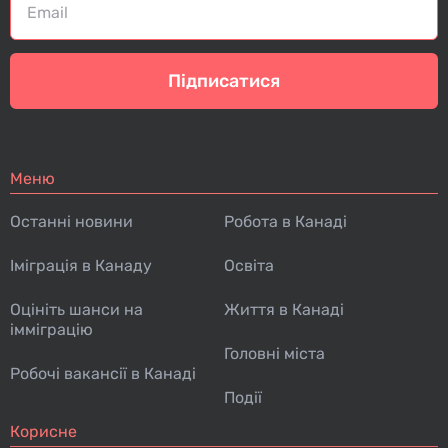
Підписатися
Меню
Останні новини
Робота в Канаді
Іміграція в Канаду
Освіта
Оцініть шанси на
Життя в Канаді
імміграцію
Головні міста
Робочі вакансії в Канаді
Події
Корисне