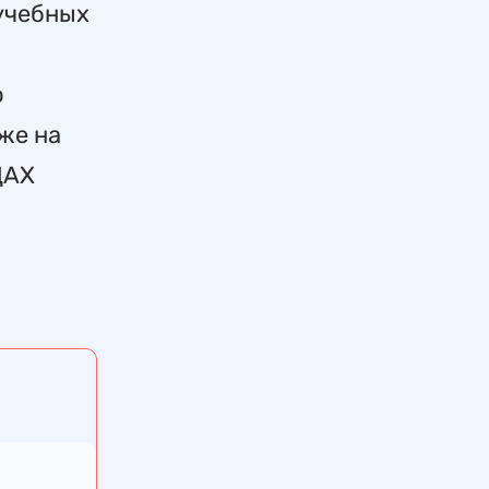
 учебных
о
же на
ЦАХ