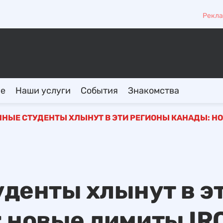
Рекла
ие
Наши услуги
События
Знакомства
НЫЕ СТУДЕНТЫ ХЛЫНУТ В ЭТИ РЕГИОНЫ КАНАДЫ: НО
денты хлынут в э
 новые лимиты IR