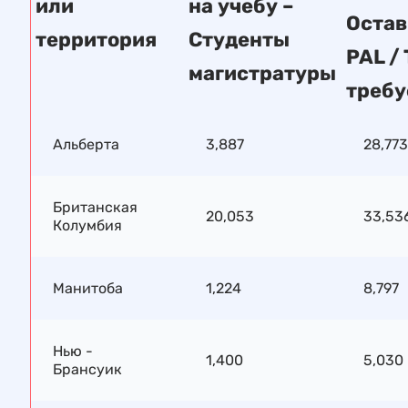
или
на учебу –
Остав
территория
Студенты
PAL /
магистратуры
треб
Альберта
3,887
28,773
Британская
20,053
33,53
Колумбия
Манитоба
1,224
8,797
Нью -
1,400
5,030
Брансуик