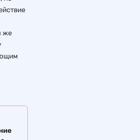
ействие
м же
у
ующим
ние