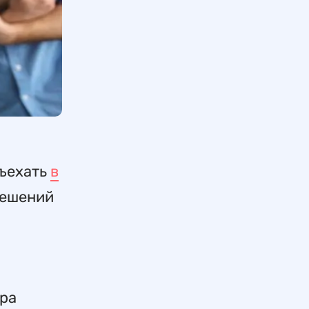
въехать
в
решений
ера