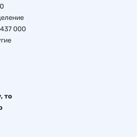
40
деление
 437 000
угие
а
, то
ю