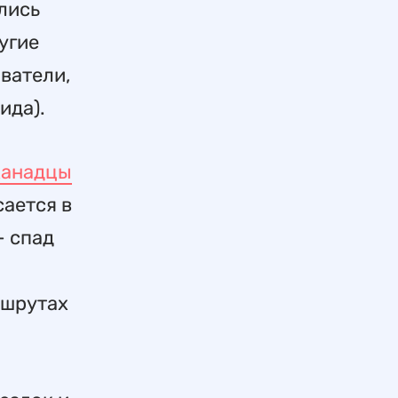
лись
ругие
ватели,
ида).
канадцы
сается в
- спад
ршрутах