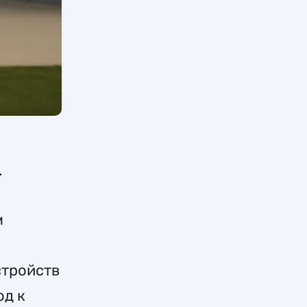
.
м
стройств
од к