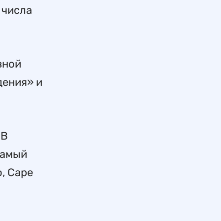
 числа
вной
дения» и
 В
самый
, Cape