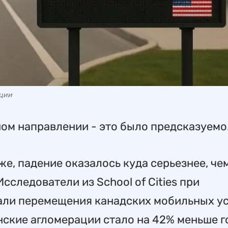
ации
ном направлении - это было предсказуемо
же, падение оказалось куда серьезнее, че
следователи из School of Cities при
ли перемещения канадских мобильных у
нские агломерации стало на 42% меньше г