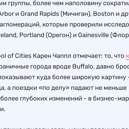
ным группы, более чем наполовину сократи
Arbor и Grand Rapids (Мичиган), Boston и д
 агломераций, которые проверили исследо
land, Portland (Орегон) и Gainesville (Флор
 of Cities Карен Чаппл отмечает: то, что
граничные города вроде Buffalo, давно бро
, показывают куда более широкую картину 
да, а поездки «по делу» падают не меньше
 более глубоких изменений - в бизнес-ма
и.