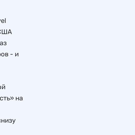
el
 США
аз
ов - и
ой
сть» на
снизу