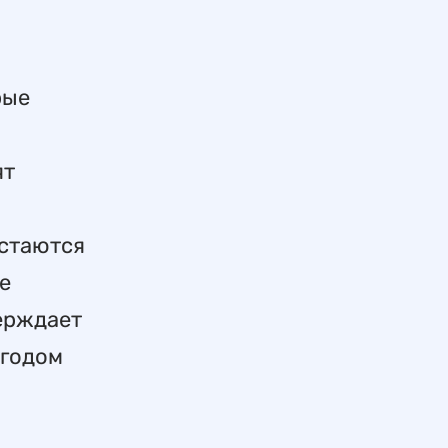
рые
ят
остаются
е
верждает
 годом