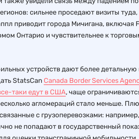
и также увидели связь между падением по
гионов: сильнее проседают визиты туда, 
ппл приводит города Мичигана, включая Fl
омом Онтарио и чувствительнее к торговы
ильных устройств дают более детальную 
дать StatsCan
Canada Border Services Agen
все-таки едут в США
, чаще ограничиваютс
несколько агломераций стало меньше. Плю
связанные с грузоперевозками: например
чно не попадают в государственный пока
для оценки трансграничной мобильности.