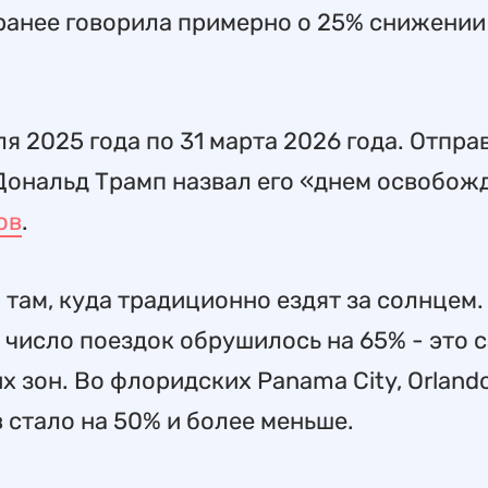
анее говорила примерно о 25% снижении
я 2025 года по 31 марта 2026 года. Отпра
а Дональд Трамп назвал его «днем освобож
ов
.
 там, куда традиционно ездят за солнцем.
 число поездок обрушилось на 65% - это 
 зон. Во флоридских Panama City, Orlando
в стало на 50% и более меньше.