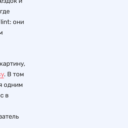
ездок и
где
int: они
м
картину,
cy
. В том
я одним
с в
,
затель