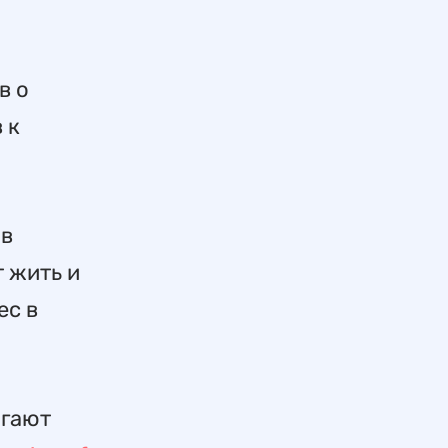
в о
 к
 в
т жить и
ес в
агают