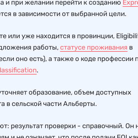
ка и при желании перейти к созданию
Expr
ется в зависимости от выбранной цели.
е или уже находится в провинции, Eligibili
едложения работы,
статусе проживания
в
если оно есть), а также о коде профессии 
assification
.
 уточняет образование, объем доступных
та в сельской части Альберты.
т: результат проверки - справочный. Он 
м и не означает, что после подачи EOI к