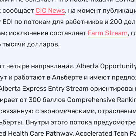
к сообщает
CIC News
, на момент публикац
 EOI по потокам для работников и 200 дол
ам; исключение составляет
Farm Stream
, г
5 тысячи долларов.
т четыре направления. Alberta Opportunit
вут и работают в Альберте и имеют предл
lberta Express Entry Stream ориентирован 
бирает от 300 баллов Comprehensive Ranki
связанную с экономическими, отраслевы
берты. Внутри этого потока предусмотр
d Health Care Pathway, Accelerated Tech P