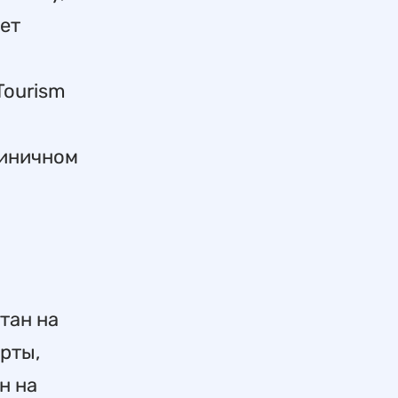
дет
Tourism
тиничном
тан на
рты,
н на