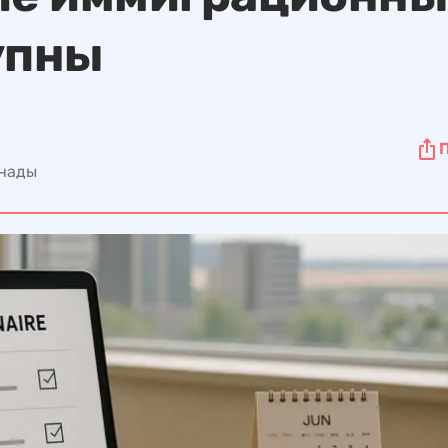
упны
анады