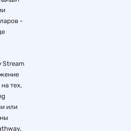
ии
ларов -
де
y Stream
ожение
на тех,
ng
ми или
ены
athway,