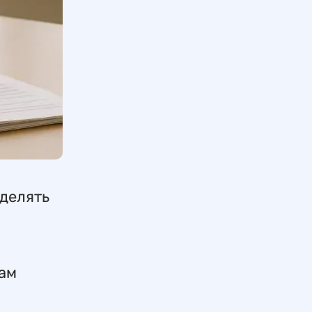
еделять
цам