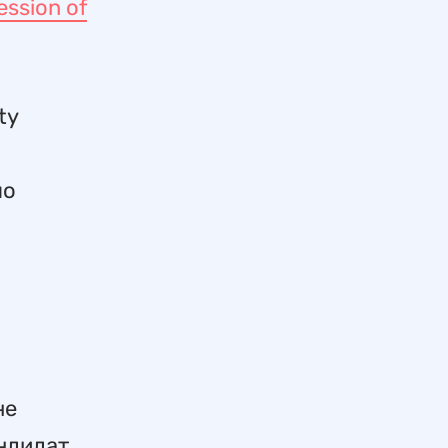
ession of
ty
по
не
андидат