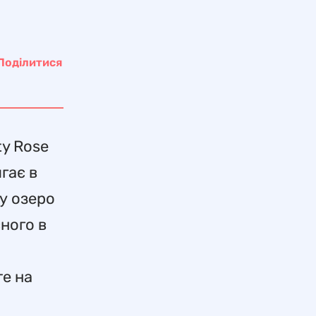
Поділитися
ty Rose
гає в
му озеро
сного в
те на