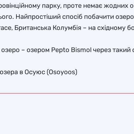
провінційному парку, проте немає жодних 
нього. Найпростіший спосіб побачити озеро
race, Британська Колумбія – на східному б
 озеро – озером Pepto Bismol через такий
 озера в Осуюс (Osoyoos)