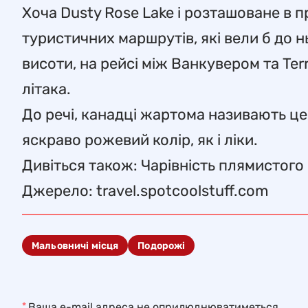
Хоча Dusty Rose Lake і розташоване в 
туристичних маршрутів, які вели б до 
висоти, на рейсі між Ванкувером та Ter
літака.
До речі, канадці жартома називають це
яскраво рожевий колір, як і ліки.
Дивіться також: Чарівність плямистого
Джерело: travel.spotcoolstuff.com
Мальовничі місця
Подорожі
*
Ваша e-mail адреса не оприлюднюватиметься.