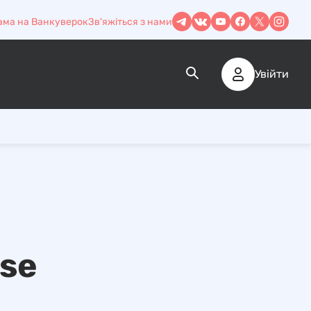
ама на Ванкуверок
Зв'яжіться з нами
Увійти
se