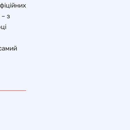
офіційних
 – з
оці
 самий