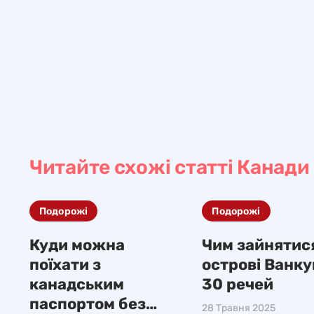
Читайте схожі статті Канади
Подорожі
Подорожі
Куди можна
Чим зайнятис
поїхати з
острові Ванку
канадським
30 речей
паспортом без
28 Травня 2025