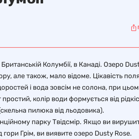
Британській Колумбії, в Канаді. Озеро Dus
у, але також, мало відоме. Цікавість поля
доростей і вода зовсім не солона, при цьо
простий, колір води формується від рідкі
 (скельна пилюка від льодовика).
нційному парку Твідсмір. Якщо ви вируши
ід гори Грім, ви виявите озеро Dusty Rose.