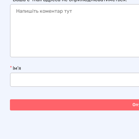
*
Ім'я