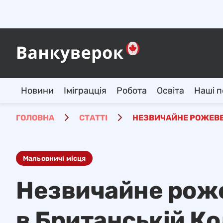
Новини
Іміграцція
Робота
Освіта
Наші п
ГОЛОВНА
СТАТТІ
НЕЗВИЧАЙНЕ РОЖЕВЕ 
Мальовничі місця
Незвичайне роже
в Британській Ко