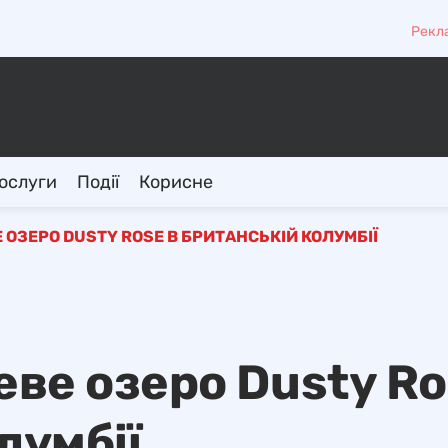
Рекл
ослуги
Події
Корисне
ОЗЕРО DUSTY ROSE В БРИТАНСЬКІЙ КОЛУМБІЇ
ве озеро Dusty Ro
лумбії