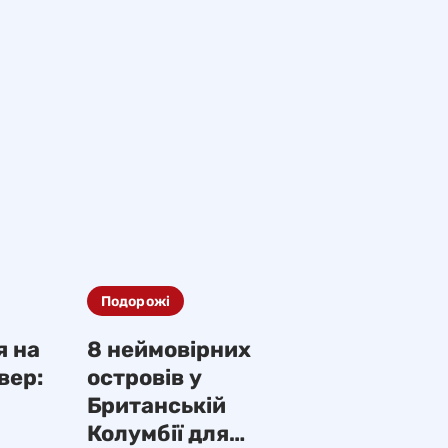
Подорожі
я на
8 неймовірних
вер:
островів у
Британській
Колумбії для