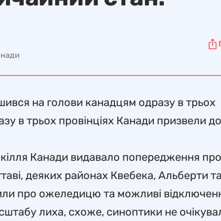
анади
ився на голови канадцям одразу в трьох
азу в трьох провінціях Канади призвели д
вкілля Канади видавало попередження пр
аві, деяких районах Квебека, Альберти т
дили про ожеледицю та можливі відключен
масштабу лиха, схоже, синоптики не очікува