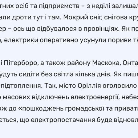
них осіб та підприємств – з неділі залиша
и дроти тут і там. Мокрий сніг, снігова кр
 – ось що відбувалося в провінціях. Як п
e, електрики оперативно усунули пориви т
 і Пітерборо, а також району Маскока, Онта
уть сидіти без світла кілька днів. Як пиш
підтоплення. Так, місто Оріллія оголосил
о масових відключень електроенергії, неб
кож до «пошкоджень громадської та приват
ється, що електропостачання буде відновл