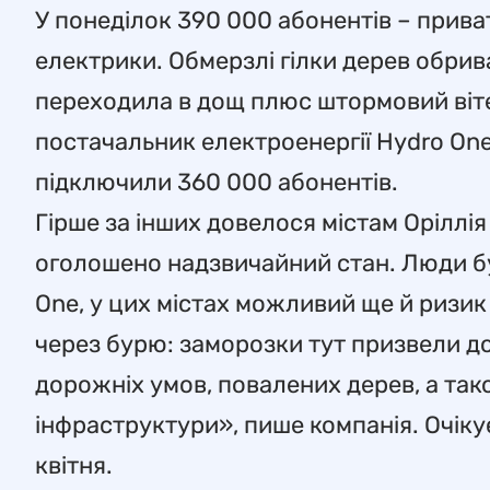
У понеділок 390 000 абонентів – приват
електрики. Обмерзлі гілки дерев обривал
переходила в дощ плюс штормовий вітер
постачальник електроенергії Hydro On
підключили 360 000 абонентів.
Гірше за інших довелося містам Оріллія
оголошено надзвичайний стан. Люди буд
One, у цих містах можливий ще й ризик 
через бурю: заморозки тут призвели д
дорожніх умов, повалених дерев, а та
інфраструктури», пише компанія. Очіку
квітня.