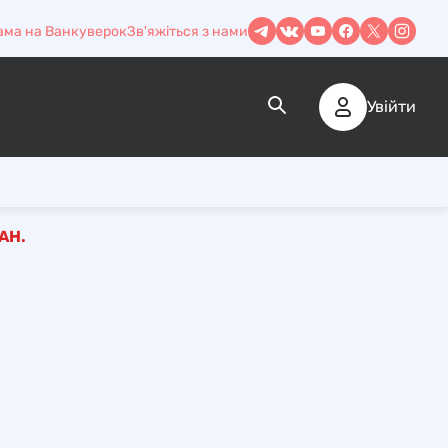
ама на Ванкуверок
Зв'яжіться з нами
Увійти
АН.