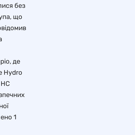
лися без
упа, що
овідомив
а
ріо, де
е Hydro
о НС
езпечних
ної
ено 1