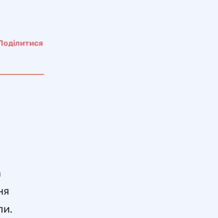
Поділитися
о
о
а
ня
ли.