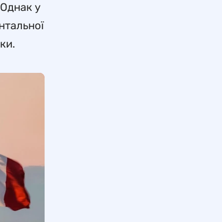
 Однак у
ентальної
ки.