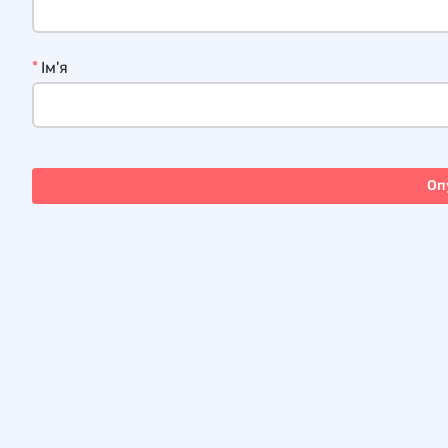
*
Ім'я