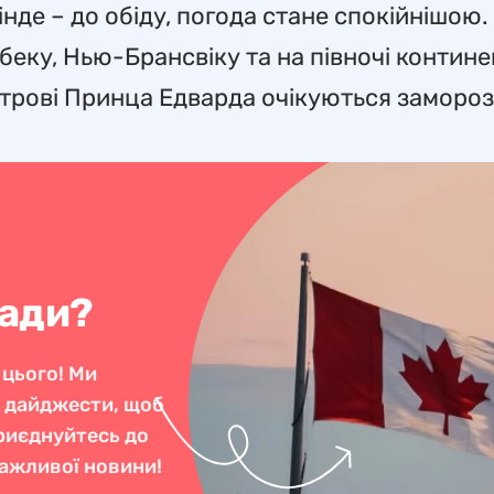
нде – до обіду, погода стане спокійнішою.
беку, Нью-Брансвіку та на півночі контин
строві Принца Едварда очікуються замороз
нади?
 цього! Ми
і дайджести, щоб
Приєднуйтесь до
важливої новини!