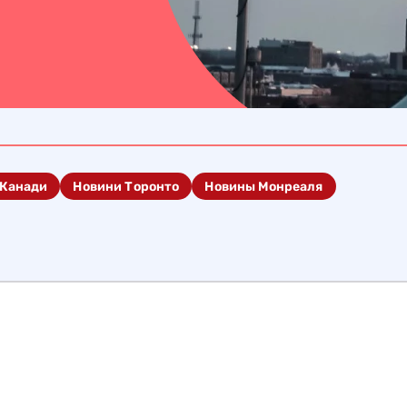
 Канади
Новини Торонто
Новины Монреаля