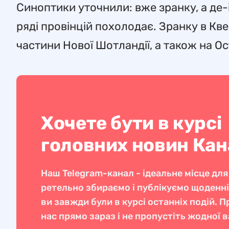
Синоптики уточнили: вже зранку, а де-і
ряді провінцій похолодає. Зранку в Кве
частини Нової Шотландії, а також на О
Хочете бути в курсі
головних новин Ка
Наш Telegram-канал - ідеальне місце для
ретельно збираємо і публікуємо щоденн
ви завжди були в курсі останніх подій. 
нас прямо зараз і не пропустіть жодної 