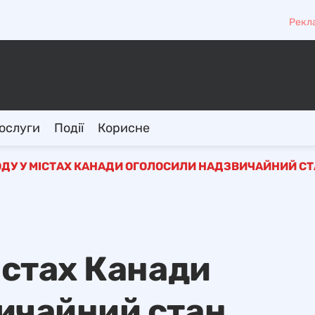
Рекл
ослуги
Події
Корисне
ОДУ У МІСТАХ КАНАДИ ОГОЛОСИЛИ НАДЗВИЧАЙНИЙ СТ
істах Канади
ичайний стан.