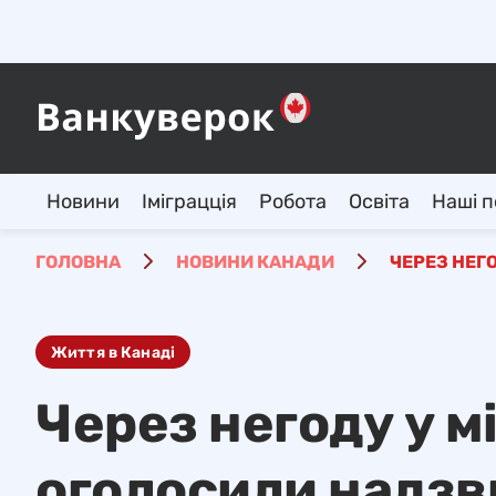
Новини
Іміграцція
Робота
Освіта
Наші п
ГОЛОВНА
НОВИНИ КАНАДИ
ЧЕРЕЗ НЕГ
Життя в Канаді
Через негоду у м
оголосили надзв