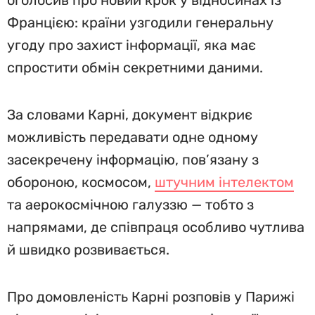
оголосив про новий крок у відносинах із
Францією: країни узгодили генеральну
угоду про захист інформації, яка має
спростити обмін секретними даними.
За словами Карні, документ відкриє
можливість передавати одне одному
засекречену інформацію, пов’язану з
обороною, космосом,
штучним інтелектом
та аерокосмічною галуззю — тобто з
напрямами, де співпраця особливо чутлива
й швидко розвивається.
Про домовленість Карні розповів у Парижі