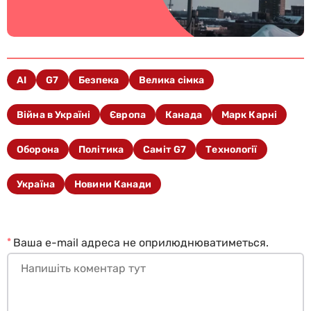
AI
G7
Безпека
Велика сімка
Війна в Україні
Європа
Канада
Марк Карні
Оборона
Політика
Саміт G7
Технології
Україна
Новини Канади
*
Ваша e-mail адреса не оприлюднюватиметься.