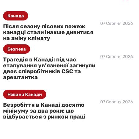
Канада
07 Серпня 2026
Після сезону лісових пожеж
канадці стали інакше дивитися
на зміну клімату
Безпека
07 Серпня 2026
Трагедія в Канаді: під час
етапування ув’язненої загинули
двоє співробітників CSC та
арештантка
Новини Канади
07 Серпня 2026
Безробіття в Канаді досягло
мінімуму за два роки: що
відбувається з ринком праці