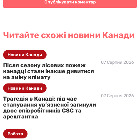
Читайте схожі новини Канади
Новини Канади
07 Серпня 2026
Після сезону лісових пожеж
канадці стали інакше дивитися
на зміну клімату
Новини Канади
07 Серпня 2026
Трагедія в Канаді: під час
етапування ув’язненої загинули
двоє співробітників CSC та
арештантка
Робота