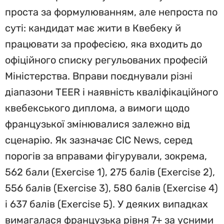
проста за формулюванням, але непроста по
суті: кандидат має жити в Квебеку й
працювати за професією, яка входить до
офіційного списку регульованих професій
Міністерства. Вправи поєднували різні
діапазони TEER і наявність кваліфікаційного
квебекського диплома, а вимоги щодо
французької змінювалися залежно від
сценарію. Як зазначає CIC News, серед
порогів за вправами фігурували, зокрема,
562 бали (Exercise 1), 275 балів (Exercise 2),
556 балів (Exercise 3), 580 балів (Exercise 4)
і 637 балів (Exercise 5). У деяких випадках
вимагалася французька рівня 7+ за усними