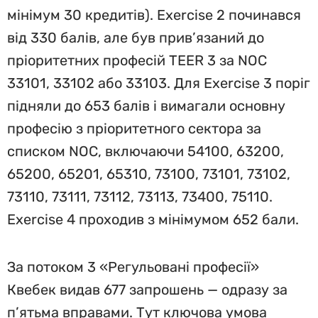
мінімум 30 кредитів). Exercise 2 починався
від 330 балів, але був прив’язаний до
пріоритетних професій TEER 3 за NOC
33101, 33102 або 33103. Для Exercise 3 поріг
підняли до 653 балів і вимагали основну
професію з пріоритетного сектора за
списком NOC, включаючи 54100, 63200,
65200, 65201, 65310, 73100, 73101, 73102,
73110, 73111, 73112, 73113, 73400, 75110.
Exercise 4 проходив з мінімумом 652 бали.
За потоком 3 «Регульовані професії»
Квебек видав 677 запрошень — одразу за
п’ятьма вправами. Тут ключова умова