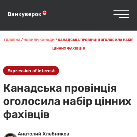
ГОЛОВНА
/
НОВИНИ КАНАДИ
/
КАНАДСЬКА ПРОВІНЦІЯ ОГОЛОСИЛА НАБІР
ЦІННИХ ФАХІВЦІВ
Expression of Interest
Канадська провінція
оголосила набір цінних
фахівців
Анатолий Хлебников