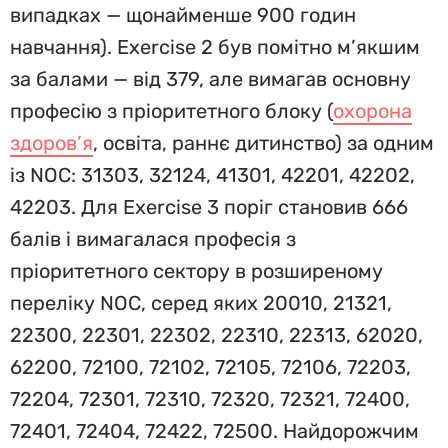
випадках — щонайменше 900 годин
навчання). Exercise 2 був помітно м’якшим
за балами — від 379, але вимагав основну
професію з пріоритетного блоку (
охорона
здоров’я
, освіта, раннє дитинство) за одним
із NOC: 31303, 32124, 41301, 42201, 42202,
42203. Для Exercise 3 поріг становив 666
балів і вимагалася професія з
пріоритетного сектору в розширеному
переліку NOC, серед яких 20010, 21321,
22300, 22301, 22302, 22310, 22313, 62020,
62200, 72100, 72102, 72105, 72106, 72203,
72204, 72301, 72310, 72320, 72321, 72400,
72401, 72404, 72422, 72500. Найдорожчим